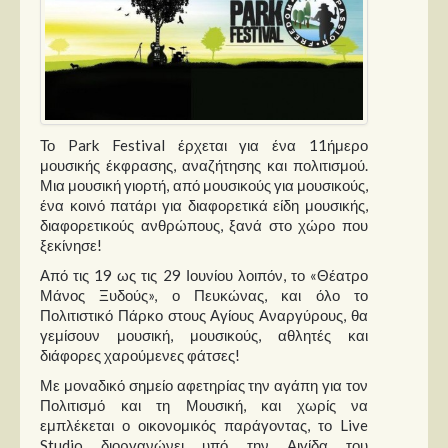
Παρουσιάσεις
Δίσκοι
Σειρές
Το Park Festival έρχεται για ένα 11ήμερο
Ταινίες
μουσικής έκφρασης, αναζήτησης και πολιτισμού.
Βιβλία
Μια μουσική γιορτή, από μουσικούς για μουσικούς,
ένα κοινό πατάρι για διαφορετικά είδη μουσικής,
Video News
διαφορετικούς ανθρώπους, ξανά στο χώρο που
ξεκίνησε!
Καλλιτέχνες
Από τις 19 ως τις 29 Ιουνίου λοιπόν, το «Θέατρο
Μάνος Ξυδούς», ο Πευκώνας, και όλο το
Μουσικοί
Πολιτιστικό Πάρκο στους Αγίους Αναργύρους, θα
Διάφοροι
γεμίσουν μουσική, μουσικούς, αθλητές και
διάφορες χαρούμενες φάτσες!
Εκτός Συνόρων
Με μοναδικό σημείο αφετηρίας την αγάπη για τον
Νέα
Πολιτισμό και τη Μουσική, και χωρίς να
εμπλέκεται ο οικονομικός παράγοντας, το Live
Studio διοργανώνει υπό την Αιγίδα του