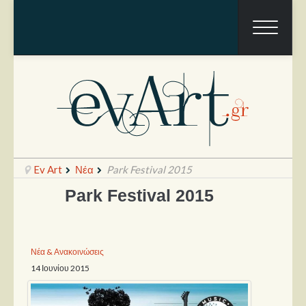
Ev Art
Νέα
Park Festival 2015
Park Festival 2015
Ραπόρτο
Live & Συναυλίες
Νέα & Ανακοινώσεις
14 Ιουνίου 2015
Θέατρο
Συνεντεύξεις