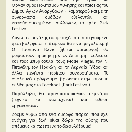
Στήλες
Οργανισμού Πολιτισμού Άθλησης και παιδείας του
Δήμου Αγίων Αναργύρων - Καματερού και με τη
Polls
συνεργασία ομάδων εθελοντών και
ευαισθητοποιημένων συλλόγων, το τρίτο Park
Small Talk
Festival.
Blog
Λόγω της μεγάλης συμμετοχής στο προηγούμενο
φεστιβάλ, φέτος η διάρκεια θα είναι μεγαλύτερη!
Οι Τσοπάνα Rave (ηθικοί αυτουργοί) θα
μοιραστούν τη σκηνή με τον Δημήτρη Πουλικάκο
και τους Σπυριδούλα, τους Mode Plagal, τον Ν.
Πιπινέλη, τον Ηρακλή και τη Λερναία Ύδρα και
άλλα πενήντα περίπου συγκροτήματα. Το
αναλυτικό πρόγραμμα βρίσκεται στην επίσημη
σελίδα μας στο Facebook (Park Festival).
Παράλληλα, θα πραγματοποιηθούν σεμινάρια
(τεχνικά και καλιτεχνικά) και έκθεση
οργανοποιών.
Ζούμε γύρω από ένα όμορφο πάρκο, που έχει
ανάγκη για ζωή, είναι δώρο της φύσης που
απέμεινε και πρέπει να το διαφυλάξουμε!