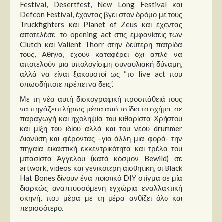
Festival, Desertfest, New Long Festival και
Defcon Festival, έχοντας βγει στον δρόμο με τους
Truckfighters και Planet of Zeus και έχοντας
αποτελέσει το opening act στις εμφανίσεις των
Clutch και Valient Thorr στην δεύτερη πατρίδα
τους, Αθήνα, έχουν καταφέρει όχι απλά να
αποτελούν μια υπολογίσιμη συναυλιακή δύναμη,
αλλά να είναι ξακουστοί ως “το live act που
οπωσδήποτε πρέπει να δεις”.
Με τη νέα αυτή δισκογραφική προσπάθειά τους
να πηγάζει πλήρως μέσα από το ίδιο το σχήμα, σε
παραγωγή και ηχοληψία του κιθαρίστα Χρήστου
και μίξη του ιδίου αλλά και του νέου drummer
Διονύση και φέροντας –για άλλη μια φορά- την
πηγαία εικαστική εκκεντρικότητα και τρέλα του
μπασίστα Άγγελου (κατά κόσμον Bewild) σε
artwork, videos και γενικότερη αισθητική, οι Black
Hat Bones δίνουν ένα ποιοτικό DIY στίγμα σε μία
διαρκώς αναπτυσσόμενη εγχώρια εναλλακτική
σκηνή, που μέρα με τη μέρα ανθίζει όλο και
περισσότερο.