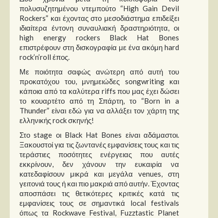
Στήλες
πολυσυζητημένου ντεμπούτο “High Gain Devil
Rockers” και έχοντας στο μεσοδιάστημα επιδείξει
Polls
ιδιαίτερα έντονη συναυλιακή δραστηριότητα, οι
high energy rockers Black Hat Bones
Small Talk
επιστρέφουν στη δισκογραφία με ένα ακόμη hard
Blog
rock’n’roll έπος.
Με ποιότητα σαφώς ανώτερη από αυτή του
προκατόχου του, μνημειώδες songwriting και
κάποια από τα καλύτερα riffs που μας έχει δώσει
το κουαρτέτο από τη Σπάρτη, το “Born in a
Thunder” είναι εδώ για να αλλάξει τον χάρτη της
ελληνικής rock σκηνής!
Στο stage οι Black Hat Bones είναι αδάμαστοι.
Ξακουστοί για τις ζωντανές εμφανίσεις τους και τις
τεράστιες ποσότητες ενέργειας που αυτές
εκκρίνουν, δεν χάνουν την ευκαιρία να
κατεδαφίσουν μικρά και μεγάλα venues, στη
γειτονιά τους ή και πιο μακριά από αυτήν. Έχοντας
αποσπάσει τις θετικότερες κριτικές κατά τις
εμφανίσεις τους σε σημαντικά local festivals
όπως τα Rockwave Festival, Fuzztastic Planet