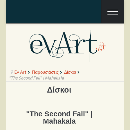
Ev Art
Παρουσιάσεις
Δίσκοι
"The Second Fall" | Mahakala
Δίσκοι
Ραπόρτο
Live & Συναυλίες
"The Second Fall" |
Θέατρο
Mahakala
Συνεντεύξεις