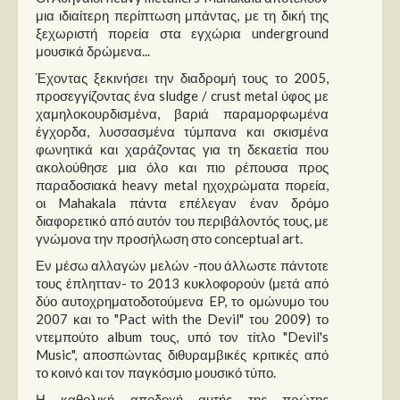
Στήλες
μια ιδιαίτερη περίπτωση μπάντας, με τη δική της
ξεχωριστή πορεία στα εγχώρια underground
Polls
μουσικά δρώμενα...
Small Talk
Έχοντας ξεκινήσει την διαδρομή τους το 2005,
προσεγγίζοντας ένα sludge / crust metal ύφος με
Blog
χαμηλοκουρδισμένα, βαριά παραμορφωμένα
έγχορδα, λυσσασμένα τύμπανα και σκισμένα
φωνητικά και χαράζοντας για τη δεκαετία που
ακολούθησε μια όλο και πιο ρέπουσα προς
παραδοσιακά heavy metal ηχοχρώματα πορεία,
οι Mahakala πάντα επέλεγαν έναν δρόμο
διαφορετικό από αυτόν του περιβάλοντός τους, με
γνώμονα την προσήλωση στο conceptual art.
Εν μέσω αλλαγών μελών -που άλλωστε πάντοτε
τους έπλητταν- το 2013 κυκλοφορούν (μετά από
δύο αυτοχρηματοδοτούμενα EP, το ομώνυμο του
2007 και το "Pact with the Devil" του 2009) το
ντεμπούτο album τους, υπό τον τίτλο "Devil's
Music", αποσπώντας διθυραμβικές κριτικές από
το κοινό και τον παγκόσμιο μουσικό τύπο.
Η καθολική αποδοχή αυτής της πρώτης