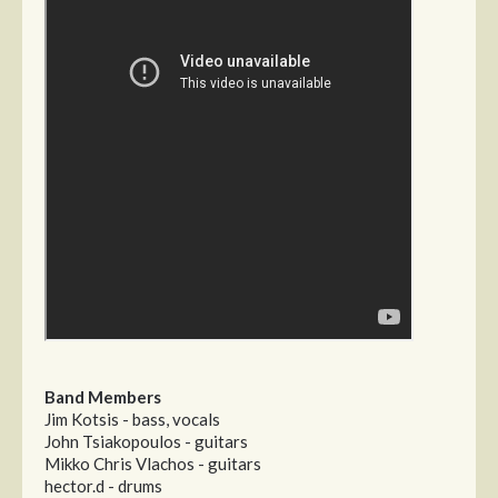
Band Members
Jim Kotsis - bass, vocals
John Tsiakopoulos - guitars
Mikko Chris Vlachos - guitars
hector.d - drums