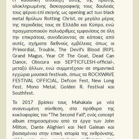
ολοκληρωμένης δισκογραφικής τους δουλειάς
τους φέρνει επί σκηνής ως opening act των black
metal θρύλων Rotting Christ, σε μεγάλο μέρος
της περιοδείας τους σε Ελλάδα και Κύπρο, ενώ
πραγματοποιούν πολυάριθμες εμφανίσεις σε όλη
την επικράτεια, συνοδεύοντας σε κάποιες από
αυτές, σχήματα διεθνούς εμβέλειας όπως οι
Primordial, Trouble, The Devil's Blood (RIP),
Grand Magus, Year Of The Goat, Dead Can
Dance, Obscura και SEPTICFLESH-official-,
μεταξύ άλλων, ενώ συμμετέχουν σε σημαντικά
εγχώρια μουσικά festivals, όπως τα ROCKWAVE
FESTIVAL OFFICIAL, Defcon Fest, New Long
Fest, Mono Metal, Golden R. Festival και
Southfest.
Το 2017 βρίσκει τους Mahakala με νέα
ανανεωμένη σύνθεση, στα πρόθυρα της
κυκλοφορίας του "The Second Fall", ενός concept
album επηρεασμένου από τα έργα των John
Milton, Dante Alighieri και Neil Gaiman και
βασισμένου στην επική ιστορία της εκθρόνισης,