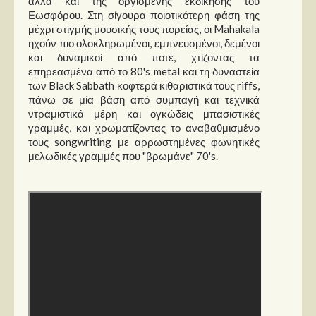
αλλά και της οργισμένης εκδίκησης του
Εωσφόρου. Στη σίγουρα ποιοτικότερη φάση της
μέχρι στιγμής μουσικής τους πορείας, οι Mahakala
ηχούν πιο ολοκληρωμένοι, εμπνευσμένοι, δεμένοι
και δυναμικοί από ποτέ, χτίζοντας τα
επηρεασμένα από το 80's metal και τη δυναστεία
των Black Sabbath κοφτερά κιθαριστικά τους riffs,
πάνω σε μία βάση από συμπαγή και τεχνικά
ντραμιστικά μέρη και ογκώδεις μπασιστικές
γραμμές, και χρωματίζοντας το αναβαθμισμένο
τους songwriting με αρρωστημένες φωνητικές
μελωδικές γραμμές που "βρωμάνε" 70's.