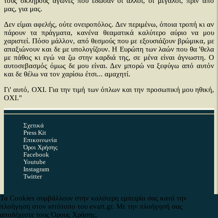
τους σκληρούς αγώνες που έδωσαν οι άλλοι, οι μεγάλοι, πριν από
μας, για μας.
Δεν είμαι αφελής, ούτε ονειροπόλος. Δεν περιμένω, όποια τροπή κι αν
πάρουν τα πράγματα, κανένα θεαματικά καλύτερο αύριο να μου
χαριστεί. Πόσο μάλλον, από θεσμούς που με εξουσιάζουν βρώμικα, με
απαξιώνουν και δε με υπολογίζουν. Η Ευρώπη των λαών που θα 'θελα
με πάθος κι εγώ να ζω στην καρδιά της, σε μένα είναι άγνωστη. Ο
αυτοσεβασμός όμως δε μου είναι. Δεν μπορώ να ξεφύγω από αυτόν
και δε θέλω να τον χαρίσω έτσι... αμαχητί.
Γι' αυτό, ΟΧΙ. Για την τιμή των όπλων και την προσωπική μου ηθική,
ΟΧΙ."
Νατάσσα Μποφίλιου
Σχετικά
Ο Gramatik μειώνει τις τιμές των εισιτηρίων
Press Kit
Το μήνυμα του Manu Chao για το ελληνικό δημοψήφισμα
Επικοινωνία
Όροι Χρήσης
(βίντεο)
Facebook
Youtube
Instagram
Twitter
Facebook
Pinterest
Linkedin
Twitter
Tumblr
Reddit
Τα Cookies συμβάλλουν στην καλύτερη εμπειρία σας κατά την
Copyright © 2026 Ev Art. Με την επιφύλαξη κάθε δικαιώματος. |
πλοήγηση στον ιστότοπο του evart.gr. Με την πλοήγησή σας
αποδέχεστε τους Όρους Χρήσης.
Developed by
Τελευταίες αναρτήσεις στο EvArt.gr