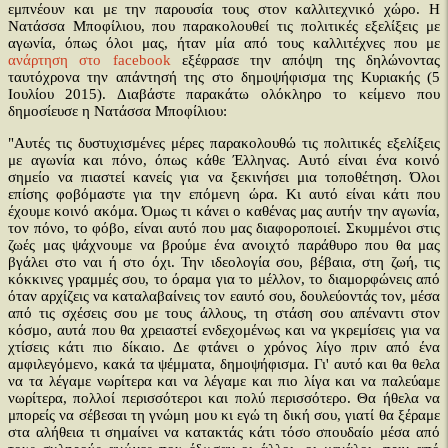
εμπνέουν και με την παρουσία τους στον καλλιτεχνικό χώρο. Η
Νατάσσα Μποφίλιου, που παρακολουθεί τις πολιτικές εξελίξεις με
αγωνία, όπως όλοι μας, ήταν μία από τους καλλιτέχνες που με
ανάρτηση στο facebook
εξέφρασε την απόψη της δηλώνοντας
ταυτόχρονα την απάντησή της στο δημοψήφισμα της Κυριακής (5
Ιουλίου 2015). Διαβάστε παρακάτω ολόκληρο το κείμενο που
δημοσίευσε η Νατάσσα Μποφίλιου:
"Αυτές τις δυστυχισμένες μέρες παρακολουθώ τις πολιτικές εξελίξεις
με αγωνία και πόνο, όπως κάθε Έλληνας. Αυτό είναι ένα κοινό
σημείο να πιαστεί κανείς για να ξεκινήσει μια τοποθέτηση. Όλοι
επίσης φοβόμαστε για την επόμενη ώρα. Κι αυτό είναι κάτι που
έχουμε κοινό ακόμα. Όμως τι κάνει ο καθένας μας αυτήν την αγωνία,
τον πόνο, το φόβο, είναι αυτό που μας διαφοροποιεί. Σκυμμένοι στις
ζωές μας ψάχνουμε να βρούμε ένα ανοιχτό παράθυρο που θα μας
βγάλει στο ναι ή στο όχι. Την ιδεολογία σου, βέβαια, στη ζωή, τις
κόκκινες γραμμές σου, το όραμα για το μέλλον, το διαμορφώνεις από
όταν αρχίζεις να καταλαβαίνεις τον εαυτό σου, δουλεύοντάς τον, μέσα
από τις σχέσεις σου με τους άλλους, τη στάση σου απέναντι στον
κόσμο, αυτά που θα χρειαστεί ενδεχομένως και να γκρεμίσεις για να
χτίσεις κάτι πιο δίκαιο. Δε φτάνει ο χρόνος λίγο πριν από ένα
αμφιλεγόμενο, κακά τα ψέμματα, δημοψήφισμα. Γι' αυτό και θα θελα
να τα λέγαμε νωρίτερα και να λέγαμε και πιο λίγα και να παλεύαμε
νωρίτερα, πολλοί περισσότεροι και πολύ περισσότερο. Θα ήθελα να
μπορείς να σέβεσαι τη γνώμη μου κι εγώ τη δική σου, γιατί θα ξέραμε
στα αλήθεια τι σημαίνει να κατακτάς κάτι τόσο σπουδαίο μέσα από