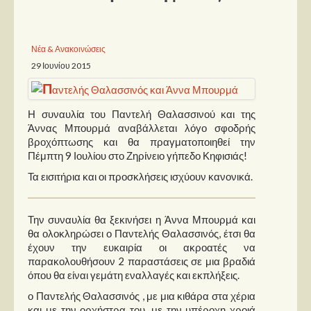
Παρουσιάσεις
Νέα & Ανακοινώσεις
Δίσκοι
29 Ιουνίου 2015
Σειρές
Ταινίες
Η συναυλία του Παντελή Θαλασσινού και της
Βιβλία
Άννας Μπουρμά αναβάλλεται λόγο σφοδρής
βροχόπτωσης και θα πραγματοποιηθεί την
Video News
Πέμπτη 9 Ιουλίου στο Ζηρίνειο γήπεδο Κηφισιάς!
Καλλιτέχνες
Τα εισιτήρια και οι προσκλήσεις ισχύουν κανονικά.
Μουσικοί
Την συναυλία θα ξεκινήσει η Άννα Μπουρμά και
Διάφοροι
θα ολοκληρώσει ο Παντελής Θαλασσινός, έτσι θα
έχουν την ευκαιρία οι ακροατές να
Εκτός Συνόρων
παρακολουθήσουν 2 παραστάσεις σε μια βραδιά
όπου θα είναι γεμάτη εναλλαγές και εκπλήξεις.
Νέα
ο Παντελής Θαλασσινός , με μια κιθάρα στα χέρια
και με την ορχήστρα του, με την υπέροχη χροιά