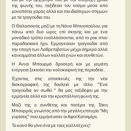
Στήλες
της φωνής του, ταξιδεύει τον κόσμο μέσα από
μονοπάτια χαράς αλλά και πιο ιδιαίτερων στιγμών
Polls
με τα τραγούδια του.
Small Talk
Ο Θαλασσινός μαζί με τη Νάνα Μπινοπούλου, για
πάνω από δυο ώρες επί σκηνής και με ένα
Blog
μοναδικό τρόπο εναλλάσσονται, από το ροκ στον
παραδοσιακό ήχο. Ερμηνεύουν τραγούδια από
την εποχή των Λαθρεπιβατών μέχρι σήμερα αλλά
και κομμάτια άλλων καλλιτεχνών και συνθετών.
Η Άννα Μπουρμά δροσερή και με γεμάτη
ενέργεια ξεκινάει την καλοκαιρινή της περιοδεία .
Έχοντας στις αποσκευές της την νέα
δισκογραφική της δουλειά με τίτλο ''Ένα
τραγούδια αν σωθεί '' θα μας ταξιδέψει με την
ερμηνεία αλλά και την κρυστάλλινη φωνή της.
Μαζί της ο συνθέτης και πατέρα της Τάκη
Μπουρμάς γνωστός από την μεγάλη επιτυχία ''Μη
γυρίσεις'' που ερμήνευσαν οι Αφοί Κατσιμίχα.
Το κοινό θα γίνει ένα με τους καλλιτέχνες!