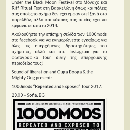
Στήλες
Under the Black Moon Festival στο Μόναχο και
Riff Ritual Fest στη Βαρκελώνη όπως και πόλεις
στις οποίες το σχήμα δεν έχει εμφανιστεί ξανά στο
Polls
παρελθόν, αλλά και κάποιες στις οποίες έχει να
Small Talk
εμφανιστεί από το 2014.
Blog
Ακολουθήστε την επίσημη σελίδα των 1000mods
στο facebook για να ενημερώνεστε εγκαίρως για
όλες τις επερχόμενες δραστηριότητες του
σχήματος, αλλά και στο Instagram για το
φωτογραφικό tour diary της επερχόμενης
περιοδείας τους!
Sound of liberation and Ouga Booga & the
Mighty Oug present:
1000mods “Repeated and Exposed” Tour 2017:
23.03 – Sofia, BG