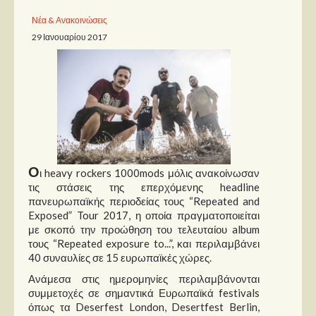
Νέα & Ανακοινώσεις
Παρουσιάσεις
29 Ιανουαρίου 2017
Δίσκοι
Σειρές
Ταινίες
Βιβλία
Video News
Ο
ι heavy rockers 1000mods μόλις ανακοίνωσαν
Καλλιτέχνες
τις στάσεις της επερχόμενης headline
πανευρωπαϊκής περιοδείας τους “Repeated and
Μουσικοί
Exposed” Tour 2017, η οποία πραγματοποιείται
με σκοπό την προώθηση του τελευταίου album
Διάφοροι
τους “Repeated exposure to...”, και περιλαμβάνει
Εκτός Συνόρων
40 συναυλίες σε 15 ευρωπαϊκές χώρες.
Ανάμεσα στις ημερομηνίες περιλαμβάνονται
Νέα
συμμετοχές σε σημαντικά Ευρωπαϊκά festivals
όπως τα Deserfest London, Desertfest Berlin,