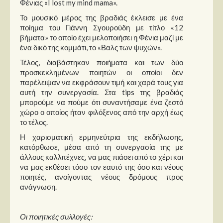
Φένιας «I lost my mind mama».
Το μουσικό μέρος της βραδιάς έκλεισε με ένα
ποίημα του Γιάννη Σγουρούδη με τίτλο «12
βήματα» το οποίο έχει μελοποιήσει η Φένια μαζί με
ένα δικό της κομμάτι, το «Βαλς των ψυχών».
Τέλος, διαβάστηκαν ποιήματα και των δύο
προσκεκλημένων ποιητών οι οποίοι δεν
παρέλειψαν να εκφράσουν τιμή και χαρά τους για
αυτή την συνεργασία. Στα tips της βραδιάς
μπορούμε να πούμε ότι συναντήσαμε ένα ζεστό
χώρο ο οποίος ήταν φιλόξενος από την αρχή έως
το τέλος.
Η χαρισματική ερμηνεύτρια της εκδήλωσης,
κατόρθωσε, μέσα από τη συνεργασία της με
άλλους καλλιτέχνες, να μας πιάσει από το χέρι και
να μας εκθέσει τόσο τον εαυτό της όσο και νέους
ποιητές, ανοίγοντας νέους δρόμους προς
ανάγνωση.
Οι ποιητικές συλλογές: