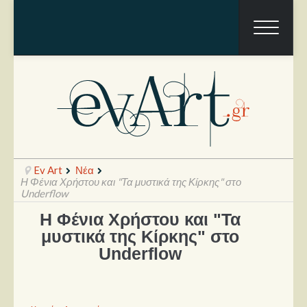
Ev Art
Νέα
Η Φένια Χρήστου και "Τα μυστικά της Κίρκης" στο
Underflow
Η Φένια Χρήστου και "Τα
Ραπόρτο
μυστικά της Κίρκης" στο
Live & Συναυλίες
Underflow
Θέατρο
Συνεντεύξεις