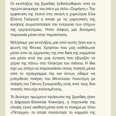
Στήλες
Οι εκπλήξεις της βραδιάς ξεδιπλώθηκαν από το
πρώτο άκουσμα του intro με τίτλο «Σειρήνες». Την
Polls
εμφάνιση της έκανε στη σκηνή η χορεύτρια Eisa
(Ελένη Γιούργα) η οποία με τις χορευτικές της
Small Talk
κινήσεις σωματοποίησε την ενέργεια των στίχων
Blog
της ερμηνεύτριας. Ήταν σαφώς μια δυναμική
παρουσία μέσα στην παράσταση.
Μιλήσαμε για εκπλήξεις, μια από αυτές ήταν και η
φωνή της Φένιας Χρήστου που μας καθήλωσε
μέσα από τις ερμηνείες της στα δικά της κομμάτια
και μέσα από την ροκ ένταση που έβγαζαν τα
χέρια της πάνω στα πλήκτρα του πιάνου. Η ίδια
είχε ως στόχο να παρουσιάσει νέους ποιητές μέσα
από το πρόγραμμα της και όντως είδαμε να
μπερδεύει ποίηση του Μένελαου Λουντέμη με
ποίηση του Γιάννη Σγουρούδη, ενός από τους δύο
ποιητές που είχε καλεσμένους.
Το δεύτερο τιμώμενο πρόσωπο της βραδιάς ήταν
η Δήμητρα-Βασιλεία Κοκκόρη, η παρουσία της
οποίας έγινε αισθητή μέσα από το ποίημα με τίτλο
«Πέταγμα» το οποίο συνάντησε το κομμάτι της