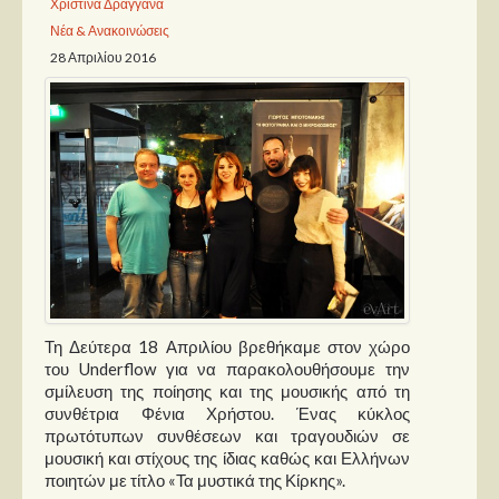
Χριστίνα Δραγγανά
Νέα & Ανακοινώσεις
Παρουσιάσεις
28 Απριλίου 2016
Δίσκοι
Σειρές
Ταινίες
Βιβλία
Video News
Καλλιτέχνες
Μουσικοί
Τη Δεύτερα 18 Απριλίου βρεθήκαμε στον χώρο
Διάφοροι
του Underflow για να παρακολουθήσουμε την
σμίλευση της ποίησης και της μουσικής από τη
Εκτός Συνόρων
συνθέτρια Φένια Χρήστου. Ένας κύκλος
πρωτότυπων συνθέσεων και τραγουδιών σε
Νέα
μουσική και στίχους της ίδιας καθώς και Ελλήνων
ποιητών με τίτλο «Τα μυστικά της Κίρκης».