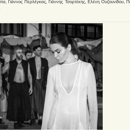
α, Γιάννος Περλέγκας, Γιάννης Τσορτέκης, Ελένη Ουζουνίδου, Π
.