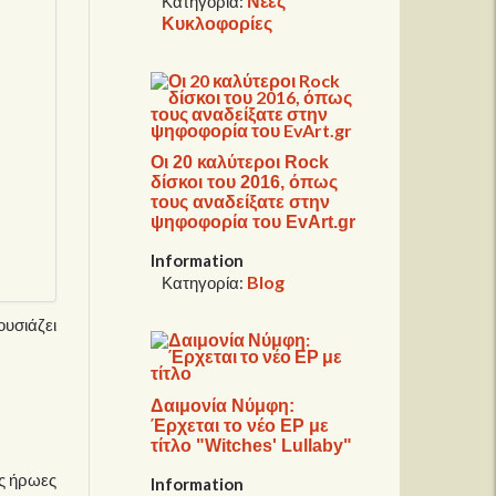
Νέες
Κατηγορία:
Κυκλοφορίες
Οι 20 καλύτεροι Rock
δίσκοι του 2016, όπως
τους αναδείξατε στην
ψηφοφορία του EvArt.gr
Information
Blog
Κατηγορία:
ουσιάζει
Δαιμονία Νύμφη:
Έρχεται το νέο ΕΡ με
τίτλο "Witches' Lullaby"
ς ήρωες
Information