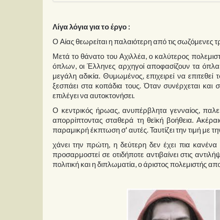
Λίγα λόγια για το έργο :
Ο Αίας θεωρείται η παλαιότερη από τις σωζόμενες τρ
Μετά το θάνατο του Αχιλλέα, ο καλύτερος πολεμισ
όπλων, οι Έλληνες αρχηγοί αποφασίζουν τα όπλα
μεγάλη αδικία. Θυμωμένος, επιχειρεί να επιτεθεί
ξεσπάει στα κοπάδια τους. Όταν συνέρχεται και σ
επιλέγει να αυτοκτονήσει.
Ο κεντρικός ήρωας, ανυπέρβλητα γενναίος, παλεύε
απορρίπτοντας σταθερά τη θεϊκή βοήθεια. Ακέραιο
παραμικρή έκπτωση σ' αυτές. Ταυτίζει την τιμή με τη
χάνει την πρώτη, η δεύτερη δεν έχει πια κανέν
προσαρμοστεί σε οτιδήποτε αντιβαίνει στις αντιλή
πολιτική και η διπλωματία, ο άριστος πολεμιστής α