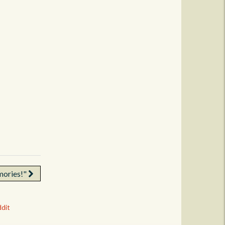
mories!"
dit