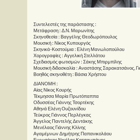
Συντελεστές της παράστασης :
Μετάφραση : Δ.Ν. Μαρωνίτης
Σκηνοθεσία : Βαγγέλης Θεοδωρόπουλος
Μουσική : Νίκος Κυπουργός
Σκηνικά-Κοστούμια : Ελένη Μανωλοπούλου
Χορογραφίες : Αγγελική Στελλάτου
Σχεδιασμός φωτισμών : Σάκης Μπιρμπίλης
Μουσική διδασκαλία : Αναστάσης Σαρακατσάνος, Γ
Βοηθός σκηνοθέτη : Βάσια Χρήστου
ΔΙΑΝΟΜΗ :
Αίας Νίκος Κουρής
Τέκμησσα Μαρία Πρωτόπαππα
Οδυσσέας Γιάννης Τσορτέκης
Αθηνά Ελένη Ουζουνίδου
Τεύκρος Γιάννος Περλέγκας
Άγγελος Παντελής Δεντάκης
Μενέλαος Γιάννης Κλίνης
Αγαμέμνων Δημήτρης Παπανικολάου
Ευρυσάκης Νικόλας Κατσαμπάνης