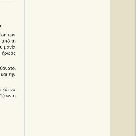
.
ρίση των
 από τη
ου μανία
 ο ήρωας
 θάνατο,
 και την
 και να
δίζουν η