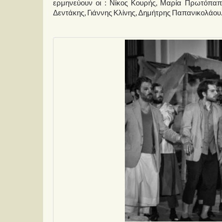
ερμηνεύουν οι : Νίκος Κουρής, Μαρία Πρωτόπαππ
Δεντάκης, Γιάννης Κλίνης, Δημήτρης Παπανικολάου