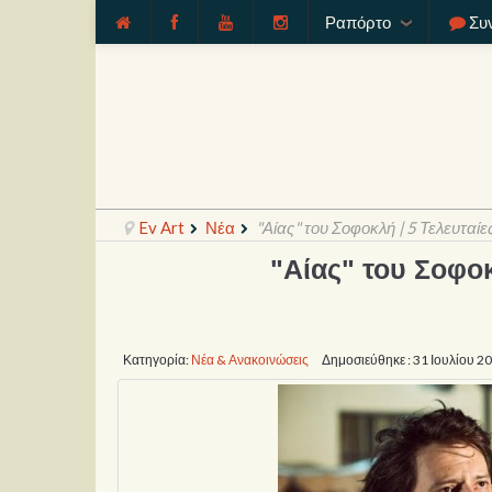
Ραπόρτο
Συ
Ev Art
Νέα
"Αίας" του Σοφοκλή | 5 Τελευταί
"Αίας" του Σοφοκ
Κατηγορία:
Νέα & Ανακοινώσεις
Δημοσιεύθηκε : 31 Ιουλίου 2