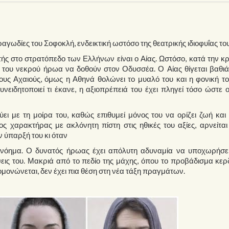
αγωδίες του Σοφοκλή, ενδεικτική ωστόσο της θεατρικής ιδιοφυΐας του
τής στο στρατόπεδο των Ελλήνων είναι ο Αίας. Ωστόσο, κατά την κ
 του νεκρού ήρωα να δοθούν στον Οδυσσέα. Ο Αίας θίγεται βαθιά
 τους Αχαιούς, όμως η Αθηνά θολώνει το μυαλό του και η φονική τ
υνειδητοποιεί τι έκανε, η αξιοπρέπειά του έχει πληγεί τόσο ώστε
ι με τη μοίρα του, καθώς επιθυμεί μόνος του να ορίζει ζωή και
ς χαρακτήρας με ακλόνητη πίστη στις ηθικές του αξίες, αρνείται
ν ύπαρξή του κι όταν
α νόημα. Ο δυνατός ήρωας έχει απόλυτη αδυναμία να υποχωρήσει
ψεις του. Μακριά από το πεδίο της μάχης, όπου το προβάδισμα κερ
πομονώνεται, δεν έχει πια θέση στη νέα τάξη πραγμάτων.