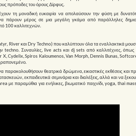
τους πρόποδες του όρους Δίρφυς.
 έχουν τη μοναδική ευκαιρία να απολαύσουν την φύση με δυνατότ
να πάρουν μέρος σε μια μεγάλη γκάμα από παράλληλες δημιο
πό 100 καλλιτεχνών.
atyr, River και Dry Techno) που καλύπτουν όλα τα εναλλακτικά μουσι
ν techno. Συναυλίες, live acts και dj sets από καλλιτέχνες, όπως
 X, Cydelix, Spiros Kaloumenos, Van Morph, Dennis Bunas, Softcor
παραπονεμένο.
 να παρακολουθήσουν θεατρικά δρώμενα, εικαστικές εκθέσεις και π
ατασκευών, εκπαιδευτικά σεμινάρια και διαλέξεις, αλλά και να ξεκ
ea με παραμύθια για ενήλικες, βιωματικό παιχνίδι, yoga, thai mas