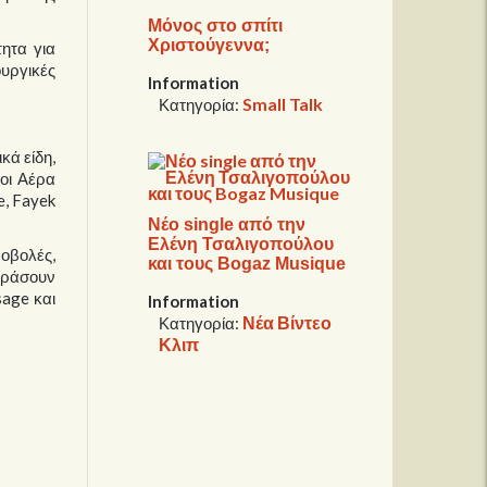
Μόνος στο σπίτι
Χριστούγεννα;
ητα για
υργικές
Information
Small Talk
Κατηγορία:
κά είδη,
 οι Αέρα
e, Fayek
Νέο single από την
Ελένη Τσαλιγοπούλου
ροβολές,
και τους Bogaz Musique
ουράσουν
sage και
Information
Νέα Βίντεο
Κατηγορία:
Κλιπ