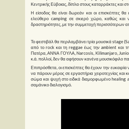
Κεντρικής Εύβοιας, δίπλα στους καταρράκτες και σ
Η είσοδος θα είναι δωρεάν και οι επισκέπτες θα
ελεύθερο camping σε σκιερό χώρο, καθώς και 
δραστηριότητες, με την συμμετοχή περισσότερων α
Το φεστιβάλ θα περιλαμβάνει τρία μουσικά stage (S
από το rock και τη reggae έως την ambient και τη
Πατέρα, ΑΝΝΑ ΓΟΥΛΑ, Narcosis, Kilimanjaro, Junior
κ.ά. πολλοί, δεν θα αφήσουν κανένα μουσικόφιλο 
Επιπρόσθετα, οι επισκέπτες θα έχουν την ευκαιρία
να πάρουν μέρος σε εργαστήρια χειροτεχνίας και κ
σώμα και ψυχή στο ειδικά διαμορφωμένο healing ar
σαμάνικο διαλογισμό.