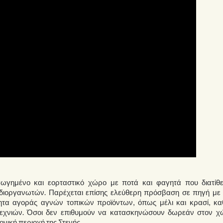
ωγημένο και εορταστικό χώρο με ποτά και φαγητά που διατίθε
ν διοργανωτών. Παρέχεται επίσης ελεύθερη πρόσβαση σε πηγή με
τητα αγοράς αγνών τοπικών προϊόντων, όπως μέλι και κρασί, κα
οτεχνιών. Όσοι δεν επιθυμούν να κατασκηνώσουν δωρεάν στον χ
ονική περιοχή της Στενής.