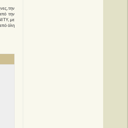
νες, την
από την
ITY, με
 από όλη