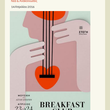
Νέα & Ανακοινώσεις
14 Απριλίου 2016
Παρουσιάσεις
Δίσκοι
Σειρές
Ταινίες
Βιβλία
Video News
Καλλιτέχνες
Μουσικοί
Διάφοροι
Εκτός Συνόρων
Νέα