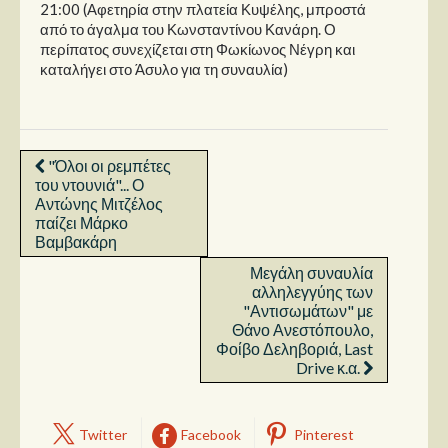
21:00 (Αφετηρία στην πλατεία Κυψέλης, μπροστά
από το άγαλμα του Κωνσταντίνου Κανάρη. Ο
περίπατος συνεχίζεται στη Φωκίωνος Νέγρη και
καταλήγει στο Άσυλο για τη συναυλία)
"Όλοι οι ρεμπέτες
του ντουνιά"... Ο
Αντώνης Μιτζέλος
παίζει Μάρκο
Βαμβακάρη
Μεγάλη συναυλία
αλληλεγγύης των
"Αντισωμάτων" με
Θάνο Ανεστόπουλο,
Φοίβο Δεληβοριά, Last
Drive κ.α.
Twitter
Facebook
Pinterest