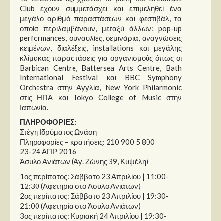
Club έχουν συμμετάσχει και επιμεληθεί ένα
μεγάλο αριθμό παραστάσεων και φεστιβάλ, τα
οποία περιλαμβάνουν, μεταξύ άλλων: pop-up
performances, συναυλίες, σεμινάρια, αναγνώσεις
κειμένων, διαλέξεις, installations και μεγάλης
κλίμακας παραστάσεις για οργανισμούς όπως οι
Barbican Centre, Battersea Arts Centre, Bath
International Festival και BBC Symphony
Orchestra στην Αγγλία, New York Philarmonic
στις ΗΠΑ και Tokyo College of Music στην
Ιαπωνία.
ΠΛΗΡΟΦΟΡΙΕΣ:
Στέγη Ιδρύματος Ωνάση
Πληροφορίες – κρατήσεις: 210 900 5 800
23-24 ΑΠΡ 2016
Άσυλο Ανιάτων (Αγ. Ζώνης 39, Κυψέλη)
1ος περίπατος: Σάββατο 23 Απριλίου | 11:00-
12:30 (Αφετηρία στο Άσυλο Ανιάτων)
2ος περίπατος: Σάββατο 23 Απριλίου | 19:30-
21:00 (Αφετηρία στο Άσυλο Ανιάτων)
3ος περίπατος: Κυριακή 24 Απριλίου | 19:30-