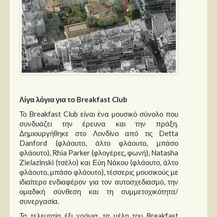
Λίγα λόγια για το Breakfast Club
Το Breakfast Club είναι ένα μουσικό σύνολο που
συνδυάζει την έρευνα και την πράξη.
Δημιουργήθηκε στο Λονδίνο από τις Detta
Danford (φλάουτο, άλτο φλάουτο, μπάσο
φλάουτο), Rhia Parker (φλογέρες, φωνή), Natasha
Zielazinski (τσέλο) και Εύη Νάκου (φλάουτο, άλτο
φλάουτο, μπάσο φλάουτο), τέσσερις μουσικούς με
ιδιαίτερο ενδιαφέρον για τον αυτοσχεδιασμό, την
ομαδική σύνθεση και τη συμμετοχικότητα/
συνεργασία.
Τα τελευταία έξι χρόνια, τα μέλη του Breakfast