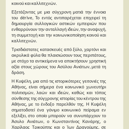
κοινού και καλλιτεχνών.
Εξετάζοντας με μια σύγχρονη ματιά την έννοια
του dérive, Το εντός αντιπαρέχεται επιχειρεί τη
δημιουργία συλλογικών αστικών εμπειριών που
ενθαρρύνουν την ανταλλαγή ιδεών, την αναψυχή,
τη συμμετοχή και την κοινωνικοποίηση κοινού και
καλλιτεχνών.
Τρισδιάστατες κατασκευές από ξύλο, χαρτόνι και
ακρυλικά φύλα θα πλαισιώσουν τους περιπάτους,
με στόχο τα αντικείμενα να αποκτήσουν χρηστική
αξία στους χώρους του Ασύλου Ανιάτων, μετά τη
δράση.
Η Κυψέλη, μια από τις ιστορικότερες γειτονιές της
Αθήνας, είναι σήμερα ένα κοινωνικό χωνευτήρι
πολιτισμών, λαών και ιδεών, καθώς και τόπος
σύνθεσης της σύγχρονης ιστορίας του κέντρου της
Αθήνας, με το ένδοξο παρελθόν της. Η Κυψέλη
σηματοδοτεί ένα γόνιμο κοινωνικό πείραμα εν
εξελίξει, στο οποίο μπορούν να συνυπάρχουν το
Άσυλο Ανιάτων, ο Κωνσταντίνος Κανάρης, ο
Χαρίλαος Τρικούπης και ο Ίων Δραγούμης, σε