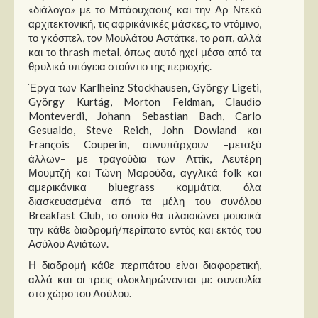
«διάλογο» με το Μπάουχαουζ και την Αρ Ντεκό
αρχιτεκτονική, τις αφρικάνικές μάσκες, το ντόμινο,
το γκόσπελ, τον Μουλάτου Αστάτκε, το ραπ, αλλά
και το thrash metal, όπως αυτό ηχεί μέσα από τα
θρυλικά υπόγεια στούντιο της περιοχής.
Έργα των Karlheinz Stockhausen, György Ligeti,
György Kurtág, Morton Feldman, Claudio
Monteverdi, Johann Sebastian Bach, Carlo
Gesualdo, Steve Reich, John Dowland και
François Couperin, συνυπάρχουν –μεταξύ
άλλων– με τραγούδια των Αττίκ, Λευτέρη
Μουμτζή και Τώνη Μαρούδα, αγγλικά folk και
αμερικάνικα bluegrass κομμάτια, όλα
διασκευασμένα από τα μέλη του συνόλου
Breakfast Club, το οποίο θα πλαισιώνει μουσικά
την κάθε διαδρομή/περίπατο εντός και εκτός του
Ασύλου Ανιάτων.
Η διαδρομή κάθε περιπάτου είναι διαφορετική,
αλλά και οι τρεις ολοκληρώνονται με συναυλία
στο χώρο του Ασύλου.