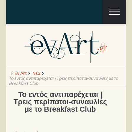
Ev Art
Νέα
Το εντός αντιπαρέχεται | Τρεις περίπατοι-συναυλίες με το
Breakfast Club
Το εντός αντιπαρέχεται |
Ραπόρτο
Τρεις περίπατοι-συναυλίες
Live & Συναυλίες
με το Breakfast Club
Θέατρο
Συνεντεύξεις