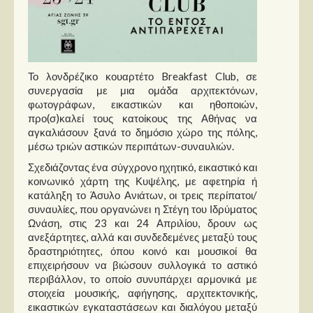
Στήλες
Polls
Small Talk
Το λονδρέζικο κουαρτέτο Breakfast Club, σε
Blog
συνεργασία με μια ομάδα αρχιτεκτόνων,
φωτογράφων, εικαστικών και ηθοποιών,
προ(σ)καλεί τους κατοίκους της Αθήνας να
αγκαλιάσουν ξανά το δημόσιο χώρο της πόλης,
μέσω τριών αστικών περιπάτων-συναυλιών.
Σχεδιάζοντας ένα σύγχρονο ηχητικό, εικαστικό και
κοινωνικό χάρτη της Κυψέλης, με αφετηρία ή
κατάληξη το Άσυλο Ανιάτων, οι τρεις περίπατοι/
συναυλίες, που οργανώνει η Στέγη του Ιδρύματος
Ωνάση, στις 23 και 24 Απριλίου, δρουν ως
ανεξάρτητες, αλλά και συνδεδεμένες μεταξύ τους
δραστηριότητες, όπου κοινό και μουσικοί θα
επιχειρήσουν να βιώσουν συλλογικά το αστικό
περιβάλλον, το οποίο συνυπάρχει αρμονικά με
στοιχεία μουσικής, αφήγησης, αρχιτεκτονικής,
εικαστικών εγκαταστάσεων και διαλόγου μεταξύ