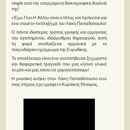
Στήλες
single από την επερχόμενη δισκογραφική δουλειά
της!
Polls
«Έχω Γίνει Η Άλλη» είναι ο τίτλος και πρόκειται για
ένα ντουέτο-έκπληξη με τον Λάκη Παπαδόπουλο!
Small Talk
Ο πάντα ιδιαίτερος τρόπος γραφής και ερμηνείας
Blog
του αγαπημένου, ιδιόρρυθμου δημιουργού, αυτή
τη φορά συνδυάζεται αρμονικά με το
παιχνιδιάρικο ηχόχρωμα της Ευρυδίκης.
Το αποτέλεσμα είναι ένα ανεπιτήδευτα ξεχωριστό
και διαφορετικό τραγούδι που μας κλείνει γλυκά
το μάτι και μας κάνει να χαμογελάσουμε!
Η μουσική ανήκει στον Λάκη Παπαδόπουλο ενώ
τους στίχους έχει γράψει ο Κυριάκος Ντούμος.