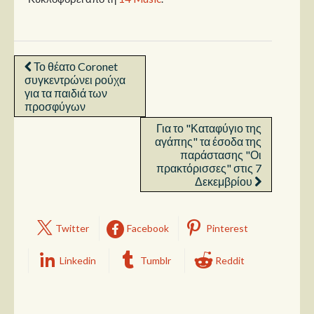
Το θέατο Coronet
συγκεντρώνει ρούχα
για τα παιδιά των
προσφύγων
Για το "Καταφύγιο της
αγάπης" τα έσοδα της
παράστασης "Οι
πρακτόρισσες" στις 7
Δεκεμβρίου
Twitter
Facebook
Pinterest
Linkedin
Tumblr
Reddit