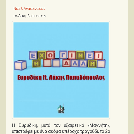
Νέα & Ανακοινώσεις
Παρουσιάσεις
04 Δεκεμβρίου 2015
Δίσκοι
Σειρές
Ταινίες
Βιβλία
Video News
Καλλιτέχνες
Μουσικοί
Διάφοροι
Εκτός Συνόρων
Νέα
Η Ευρυδίκη, μετά τον εξαιρετικό «Μαγνήτη»,
επιστρέφει με ένα ακόμα υπέροχο τραγούδι, το 2ο