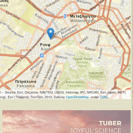
sri -- Source: Esri, DeLorme, NAVTEQ, USGS, Intermap, iPC, NRCAN, Esri Japan, METI,
ong), Esri (Thailand), TomTom, 2012. Data by
OpenStreetMap
, under
ODbL
.