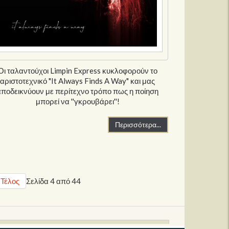
Οι ταλαντούχοι Limpin Express κυκλοφορούν το
αριστοτεχνικό "It Always Finds A Way" και μας
αποδεικνύουν με περίτεχνο τρόπο πως η ποίηση
μπορεί να ''γκρουβάρει''!
Περισσότερα...
Τέλος
Σελίδα 4 από 44