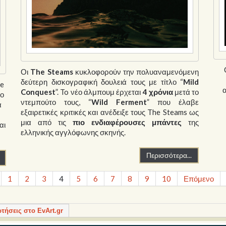
Οι
The Steams
κυκλοφορούν την πολυαναμενόμενη
δεύτερη δισκογραφική δουλειά τους με τίτλο “
Mild
ee
Conquest
”. To νέο άλμπουμ έρχεται
4 χρόνια
μετά το
το
ντεμπούτο τους, “
Wild Ferment
” που έλαβε
α
εξαιρετικές κριτικές και ανέδειξε τους The Steams ως
μια από τις
πιο ενδιαφέρουσες μπάντες
της
αι
ελληνικής αγγλόφωνης σκηνής.
Περισσότερα...
1
2
3
4
5
6
7
8
9
10
Επόμενο
ρτήσεις στο EvArt.gr