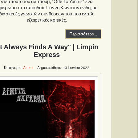
ντεμπούτο του άλμπουμ, “Ode To Yannis”, ένα
φιέρωμα στο σπουδαίο Γιάννη Κωνσταντινίδη, με
διασκευές γνωστών συνθέσεων του που έλαβε
εξαιρετικές κριτικές.
Περισσότερα...
It Always Finds A Way" | Limpin
Express
Κατηγορία:
Δίσκοι
Δημοσιεύθηκε : 13 Ιουνίου 2022