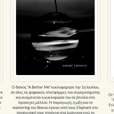
Ο δίσκος "A Better Me" κυκλοφόρησε την 1η Ιουλίου,
ve
σε όλες τις ψηφιακές πλατφόρμες του συγκροτήματος
Οι 
το
και αναμένεται η κυκλοφορία του σε βινύλιο στο
“
ο
προσεχές μέλλον. Η παραγωγή, η μίξη και το
Fri
k
mastering του δίσκου έγιναν από τους Elephant στο
ε
προσωπικό τους στούντιο στα Ιωάννινα ενώ το