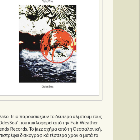
Yako Trio παρουσιάζουν το δεύτερο άλμπουμ τους
OdesSea” που κυκλοφορεί από την Fair Weather
ends Records. Το jazz σχήμα από τη Θεσσαλονική,
πιστρέφει δισκογραφικά τέσσερα χρόνια μετά το