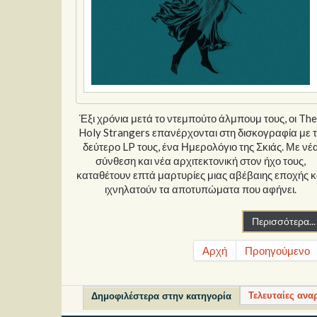
Έξι χρόνια μετά το ντεμπούτο άλμπουμ τους, οι Th
Holy Strangers επανέρχονται στη δισκογραφία με 
δεύτερο LP τους, ένα Ημερολόγιο της Σκιάς. Με νέ
σύνθεση και νέα αρχιτεκτονική στον ήχο τους,
καταθέτουν επτά μαρτυρίες μιας αβέβαιης εποχής κ
ιχνηλατούν τα αποτυπώματα που αφήνει.
Περισσότερα...
Αρχή
Προηγούμενο
Τελευταίες ανα
Δημοφιλέστερα στην κατηγορία