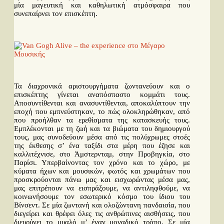
μία μαγευτική και καθηλωτική ατμόσφαιρα που
συνεπαίρνει τον επισκέπτη.
Τα διαχρονικά αριστουργήματα ζωντανεύουν και ο
επισκέπτης γίνεται αναπόσπαστο κομμάτι τους.
Αποσυντίθενται και ανασυντίθενται, αποκαλύπτουν την
εποχή που εμπνεύστηκαν, το πώς ολοκληρώθηκαν, από
που προήλθαν τα ερεθίσματα της κατασκευής τους.
Εμπλέκονται με τη ζωή και τα βιώματα του δημιουργού
τους, μας συνοδεύουν μέσα από τις πολύχρωμες στοές
της έκθεσης σ’ ένα ταξίδι στα μέρη που έζησε και
καλλιτέχνισε, στο Άμστερνταμ, στην Προβηγκία, στο
Παρίσι. Υπερβαίνοντας τον χρόνο και το χώρο, με
κύματα ήχων και μουσικών, φωτός και χρωμάτων που
προσκρούονται πάνω μας και εισχωρώντας μέσα μας,
μας επιτρέπουν να εισπράξουμε, να αντιληφθούμε, να
κοινωνήσουμε τον εσωτερικό κόσμο του ίδιου του
Βίνσεντ. Σε μία ζωντανή και ολοζώντανη πανδαισία, που
διεγείρει και θρέφει όλες τις ανθρώπινες αισθήσεις, που
διευρύνει το μυαλό μ’ έναν μοναδικό τρόπο. Σε μία