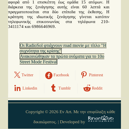
αφορά από 1 επισκέπτη έως ομάδα 15 ατόμων. Η
διάρκεια της ξενάγησης αυτής είναι 60 λεπτά και
πραγματοποιείται στα δύο επίπεδα της έκθεσης. Η
κράτηση της ιδιωτικής ξενάγησης γίνεται κατόπιν
τηλεφωνικής επικοινωνίας στα τηλέφωνα 210-
3411174 και 6986646969.
Οι RadioSol φτιάχνουν road movie με τίτλο "Η
συχνότητα της κρίσης"
Ανακοινώθηκαν τα πρώτα ονόματα για το 10ο
Street Mode Festival
Twitter
Facebook
Pinterest
Linkedin
Tumblr
Reddit
Σχετικά
Copyright © 2026 Ev Art. Με την επιφύλαξη κάθε
Press Kit
Επικοινωνία
Όροι Χρήσης
δικαιώματος. | Developed by
Facebook
Youtube