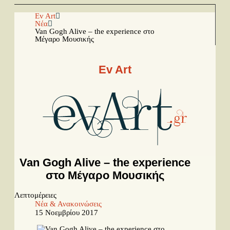
Αρχική
Ev Art
Νέα
Van Gogh Alive – the experience στο
Μέγαρο Μουσικής
Facebook
Youtube
Ev Art
Instagram
Ραπόρτο
Live & Συναυλίες
Θέατρο
Van Gogh Alive – the experience
Συνεντεύξεις
στο Μέγαρο Μουσικής
Παρουσιάσεις
Λεπτομέρειες
Νέα & Ανακοινώσεις
Δίσκοι
15 Νοεμβρίου 2017
Σειρές