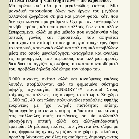
Τι είναι τελικά η Van Gogh Alive – the experience;
Μα πρώτα απ’ όλα μία μεγαλειώδης έκθεση. Μία
μοναδική παρουσίαση όλων των έργων του μεγάλου
ολλανδού ζωγράφου σε μία και μόνον φορά, κάτι που
δεν έχει κανένα προηγούμενο. Όχι με τον καθιερωμένο
συνήθη τρόπο, κάτι που για πολλούς θεωρείται πλέον
ξεπερασμένο, αλλά με μία μέθοδο που αναδεικνύει νέες
οπτικές γωνίες και προοπτικές, που αφηγείται
ταυτόχρονα την ιστορία του δημιουργού τους, περιγράφει
το ιστορικό, κοινωνικό αλλά και πολιτισμικό περιβάλλον
μέσα στο οποίο μεγαλούργησε, καταγράφει και αναλύει
τις δημιουργικές του περιόδους και αλληλοεπιρροές,
διεισδύει και αγγίζει τις σκέψεις του και τα συναισθήματά
του, προβάλει δηλαδή ολόκληρο τον κόσμο του.
3.000 πίνακες, σκίτσα αλλά και κινούμενες εικόνες
λοιπόν, προβάλλονται από το φημισμένο σύστημα
υψηλής τεχνολογίας SENSORY4™ παντού! Στους
τοίχους, τις κολώνες, τις οροφές, το πάτωμα. Σε χώρο
1.500 m2, 40 και πλέον πολυκάναλοι προβολείς υψηλής
ευκρίνειας με ήχο υψηλής πιστότητας επίσης,
δημιουργούν μία εκπληκτική τριασδιάστατη απεικόνιση
στις πολλαπλές αυτές επιφάνειες, σε μία πολλαπλά
υποσχόμενη οπτική αλλά και αλληλεπιδραστική
εμπειρία. Οι ρέουσες εικόνες που γίνονται ένα σώμα με
τους ψηφιακούς ήχους, γεμίζουν τον χώρο με πλούσιες
προσλαμβάνουσες για όλες τις αισθήσεις, δημιουργώντας