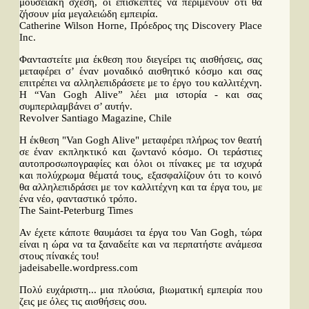
μουσειακή σχέση, οι επισκέπτες να περιμένουν ότι θα
ζήσουν μία μεγαλειώδη εμπειρία.
Catherine Wilson Horne, Πρόεδρος της Discovery Place
Inc.
Φανταστείτε μια έκθεση που διεγείρει τις αισθήσεις, σας
μεταφέρει σ’ έναν μοναδικό αισθητικό κόσμο και σας
επιτρέπει να αλληλεπιδράσετε με το έργο του καλλιτέχνη.
Η “Van Gogh Alive” λέει μια ιστορία - και σας
συμπεριλαμβάνει σ’ αυτήν.
Revolver Santiago Magazine, Chile
Η έκθεση "Van Gogh Alive" μεταφέρει πλήρως τον θεατή
σε έναν εκπληκτικό και ζωντανό κόσμο. Οι τεράστιες
αυτοπροσωπογραφίες και όλοι οι πίνακες με τα ισχυρά
και πολύχρωμα θέματά τους, εξασφαλίζουν ότι το κοινό
θα αλληλεπιδράσει με τον καλλιτέχνη και τα έργα του, με
ένα νέο, φανταστικό τρόπο.
The Saint-Peterburg Times
Αν έχετε κάποτε θαυμάσει τα έργα του Van Gogh, τώρα
είναι η ώρα να τα ξαναδείτε και να περπατήστε ανάμεσα
στους πίνακές του!
jadeisabelle.wordpress.com
Πολύ ευχάριστη... μια πλούσια, βιωματική εμπειρία που
ζεις με όλες τις αισθήσεις σου.