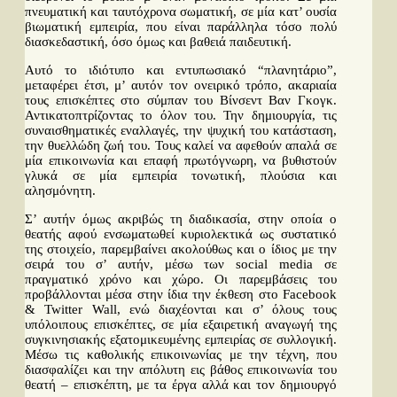
πνευματική και ταυτόχρονα σωματική, σε μία κατ’ ουσία
βιωματική εμπειρία, που είναι παράλληλα τόσο πολύ
διασκεδαστική, όσο όμως και βαθειά παιδευτική.
Αυτό το ιδιότυπο και εντυπωσιακό “πλανητάριο”,
μεταφέρει έτσι, μ’ αυτόν τον ονειρικό τρόπο, ακαριαία
τους επισκέπτες στο σύμπαν του Βίνσεντ Βαν Γκογκ.
Αντικατοπτρίζοντας το όλον του. Την δημιουργία, τις
συναισθηματικές εναλλαγές, την ψυχική του κατάσταση,
την θυελλώδη ζωή του. Τους καλεί να αφεθούν απαλά σε
μία επικοινωνία και επαφή πρωτόγνωρη, να βυθιστούν
γλυκά σε μία εμπειρία τονωτική, πλούσια και
αλησμόνητη.
Σ’ αυτήν όμως ακριβώς τη διαδικασία, στην οποία ο
θεατής αφού ενσωματωθεί κυριολεκτικά ως συστατικό
της στοιχείο, παρεμβαίνει ακολούθως και ο ίδιος με την
σειρά του σ’ αυτήν, μέσω των social media σε
πραγματικό χρόνο και χώρο. Οι παρεμβάσεις του
προβάλλονται μέσα στην ίδια την έκθεση στο Facebook
& Twitter Wall, ενώ διαχέονται και σ’ όλους τους
υπόλοιπους επισκέπτες, σε μία εξαιρετική αναγωγή της
συγκινησιακής εξατομικευμένης εμπειρίας σε συλλογική.
Μέσω τις καθολικής επικοινωνίας με την τέχνη, που
διασφαλίζει και την απόλυτη εις βάθος επικοινωνία του
θεατή – επισκέπτη, με τα έργα αλλά και τον δημιουργό