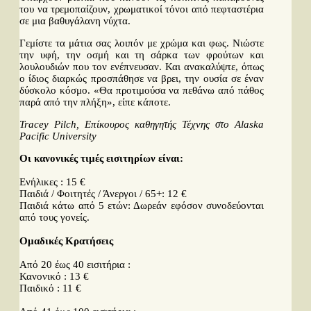
του να τρεμοπαίζουν, χρωματικοί τόνοι από πεφταστέρια
σε μια βαθυγάλανη νύχτα.
Γεμίστε τα μάτια σας λοιπόν με χρώμα και φως. Νιώστε
την υφή, την οσμή και τη σάρκα των φρούτων και
λουλουδιών που τον ενέπνευσαν. Και ανακαλύψτε, όπως
ο ίδιος διαρκώς προσπάθησε να βρει, την ουσία σε έναν
δύσκολο κόσμο. «Θα προτιμούσα να πεθάνω από πάθος
παρά από την πλήξη», είπε κάποτε.
Tracey Pilch, Επίκουρος καθηγητής Τέχνης στο Alaska
Pacific University
Οι κανονικές τιμές εισιτηρίων είναι:
Ενήλικες : 15 €
Παιδιά / Φοιτητές / Άνεργοι / 65+: 12 €
Παιδιά κάτω από 5 ετών: Δωρεάν εφόσον συνοδεύονται
από τους γονείς.
Ομαδικές Κρατήσεις
Από 20 έως 40 εισιτήρια :
Κανονικό : 13 €
Παιδικό : 11 €