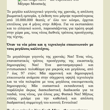
Ταινίες
Βιβλία
Το μεγάλο καλλιτεχνικό γεγονός της χρονιάς, η απόλυτη
Video News
βιωματική εμπειρία, η έκθεση που μάγεψε περισσότερους
από 10.000.000 θεατές σ’ όλο τον κόσμο, έρχεται
Καλλιτέχνες
επιτέλους για 4 μήνες στην Αθήνα. Για να εκστασιάσει
και το ελληνικό κοινό, παρουσιάζοντας για πρώτη φορά
στην χώρα μας, τους νέους διεθνείς τρόπους προσέγγισης
Μουσικοί
της τέχνης.
Διάφοροι
Όταν τα νέα μέσα και η τεχνολογία επικοινωνούν με
Εκτός Συνόρων
τους μεγάλους καλλιτέχνες.
Νέα
Το μεγαλύτερο γεγονός της χρονιάς; Ναι! Ένας νέος,
επαναστατικός τρόπος προσέγγισης της εικαστικής
δημιουργίας; Ναι! Ένα φαντασμαγορικό και
Στήλες
εντυπωσιακό πολυθέαμα για μικρούς και μεγάλους, από
7 έως 97 ετών; Μία αρμονική και δημιουργική
Polls
επικοινωνία ανάμεσα στην σύγχρονη υψηλή τεχνολογία
και τα νέα πολυμέσα με τους μεγάλους οικουμενικούς
Small Talk
δημιουργούς; Μία ουσιαστικά εκπαιδευτική και
Blog
παράλληλα άκρως διασκεδαστική διαδικασία για τα
παιδιά, τους νέους, για όλους μας; Φυσικά Ναι! Μήπως
Αναζήτηση...
επίσης μιλάμε για την καθολική και απόλυτη
διαδραστική συμμετοχή του κοινού; Εννοείται!