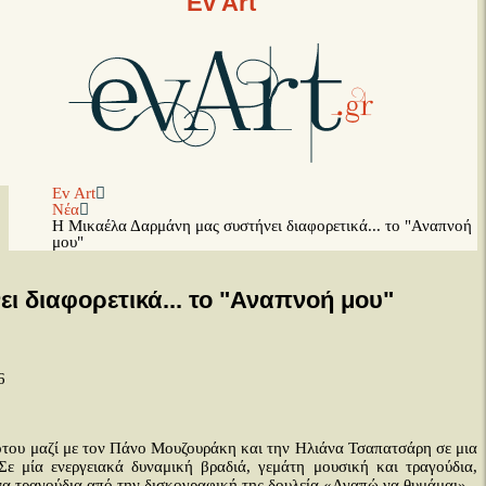
Ev Art
Ev Art
Νέα
Η Μικαέλα Δαρμάνη μας συστήνει διαφορετικά... το "Αναπνοή
μου"
ι διαφορετικά... το "Αναπνοή μου"
6
ότου μαζί με τον Πάνο Μουζουράκη και την Ηλιάνα Τσαπατσάρη σε μια
ε μία ενεργειακά δυναμική βραδιά, γεμάτη μουσική και τραγούδια,
να τραγούδια από την δισκογραφική της δουλεία «Αγαπώ να θυμάμαι».