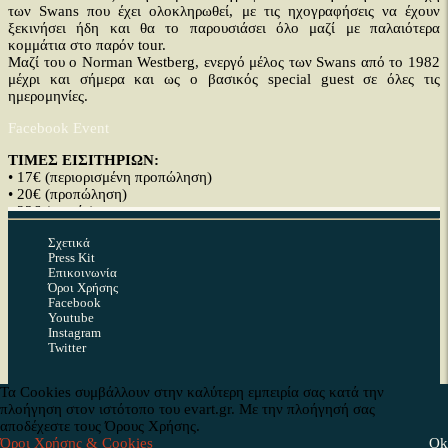
των Swans που έχει ολοκληρωθεί, με τις ηχογραφήσεις να έχουν
ξεκινήσει ήδη και θα το παρουσιάσει όλο μαζί με παλαιότερα
κομμάτια στο παρόν tour.
Μαζί του ο Norman Westberg, ενεργό μέλος των Swans από το 1982
μέχρι και σήμερα και ως ο βασικός special guest σε όλες τις
ημερομηνίες.
Facebook Event
ΤΙΜΕΣ ΕΙΣΙΤΗΡΙΩΝ:
• 17€ (περιορισμένη προπώληση)
• 20€ (προπώληση)
• 23€ (ταμείο)
Σχετικά
ΣΗΜΕΙΑ ΠΡΟΠΩΛΗΣΗΣ
(Αθήνα & Θεσσαλονίκη):
Press Kit
• Le Disque Noir Records Shop (Θεμιστοκλέους 29, Αθήνα, τηλ.: 211
Επικοινωνία
214 3554)
Όροι Χρήσης
• Τηλεφωνικά στο 11876
Facebook
• Reload Stores
Youtube
• Seven Spots
Instagram
• Βιβλιοπωλεία Ευριπίδης
Twitter
• WIND
• Τεχνόπολη Δήμου Αθηναίων (viva kiosk)
Τα Cookies συμβάλλουν στην καλύτερη εμπειρία σας κατά την
Copyright © 2026 Ev Art. Με την επιφύλαξη κάθε δικαιώματος. |
• Yoleni’s (Σόλωνος 9, Αθήνα, τηλ.: 2122223623)
πλοήγηση στον ιστότοπο του evart.gr. Με την πλοήγησή σας
αποδέχεστε τους Όρους Χρήσης.
Developed by
Όροι Χρήσης & Cookies
Ok