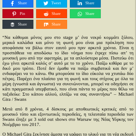
Share
Tweet
Share
Pin
Share
Share
Share
Share
+
“Να κάθομαι μόνος μου στο stage μ’ ένα νεκρό κομμάτι ξύλου,
μερικά καλώδια και μόνο τη φωνή μου είναι μια πρόκληση που
−
αποφάσισα να βάλω στον εαυτό μου πριν αρκετά χρόνια. Είναι η
προσπάθεια να αποδώσω το ίδιο νόημα που έτρεχε πίσω απ’ τη
μουσική μου από την αφετηρία, με τα απλούστερα μέσα. Πιστεύω ότι
έχω γίνει αρκετά καλός σ’ αυτό με το το χρόνο. Παίζω κιθάρα με το
δικό μου τρόπο. Ποτέ δεν έμαθα να παίζω συμβατικά και δεν μ’
ενδιαφέρει να το κάνω. Θα μπορούσα το ίδιο εύκολα να χτυπάω δύο
πέτρες. Παρέχει ένα πλαίσιο για τη φωνή και τους στίχους με όλα τα
μέρη (γνωστά και άγνωστα) να συνενώνονται, μπορεί να οδηγήσει σε
κάτι πραγματικά υπερβατικό, που είναι πάντα το μέρος που θέλω να
ταξιδεύω: Στο κάπου αλλού, ελπίζω να σας συναντήσω” – Michael
Gira / Swans
Μετά από 8 χρόνια, 4 δίσκους με αποθεωτικές κριτικές από το
,
μουσικό τύπο και εξοντωτικές περιοδείες, η τελευταία περιοδεία των
Swans έληξε με 3 sold out shows στο Warsaw της Νέας Υόρκης τον
Νοέμβριο του 2017.
Ο Michael Gira ξεκίνησε άμεσα να γράφει το υλικό για τη νέα εκδοχή