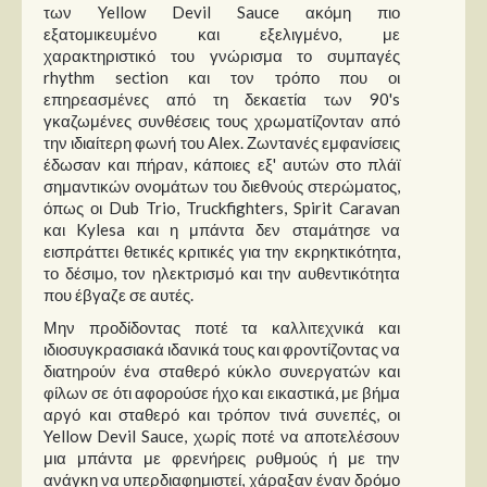
των Yellow Devil Sauce ακόμη πιο
εξατομικευμένο και εξελιγμένο, με
χαρακτηριστικό του γνώρισμα το συμπαγές
rhythm section και τον τρόπο που οι
επηρεασμένες από τη δεκαετία των 90's
γκαζωμένες συνθέσεις τους χρωματίζονταν από
την ιδιαίτερη φωνή του Alex. Ζωντανές εμφανίσεις
έδωσαν και πήραν, κάποιες εξ' αυτών στο πλάϊ
σημαντικών ονομάτων του διεθνούς στερώματος,
όπως οι Dub Trio, Truckfighters, Spirit Caravan
και Kylesa και η μπάντα δεν σταμάτησε να
εισπράττει θετικές κριτικές για την εκρηκτικότητα,
το δέσιμο, τον ηλεκτρισμό και την αυθεντικότητα
που έβγαζε σε αυτές.
Μην προδίδοντας ποτέ τα καλλιτεχνικά και
ιδιοσυγκρασιακά ιδανικά τους και φροντίζοντας να
διατηρούν ένα σταθερό κύκλο συνεργατών και
φίλων σε ότι αφορούσε ήχο και εικαστικά, με βήμα
αργό και σταθερό και τρόπον τινά συνεπές, οι
Yellow Devil Sauce, χωρίς ποτέ να αποτελέσουν
μια μπάντα με φρενήρεις ρυθμούς ή με την
ανάγκη να υπερδιαφημιστεί, χάραξαν έναν δρόμο