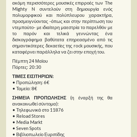
ακόμη περισσότερες μουσικές επιρροές των The
Mighty N συντελούν στη δημιουργία ενός
πολυμορφικού και πολύπλευρου χαρακτήρα,
προσμειγνύοντας -όπως και στην περίπτωση του
ντεμπούτο- με ιδιαίτερη μαεστρία το παρελθόν με
το παρόν και τελικά γεννώντας ένα
δισκογράφημα βαθύτατα επηρεασμένο από τις
σημαντικότερες δεκαετίες της rock μουσικής, που
καταφέρνει παράλληλα να ζει στην εποχή του.
Πέμπτη 24 Μαϊου
Πόρτες: 20:30
ΤΙΜΕΣ ΕΙΣΙΤΗΡΙΩΝ:
• Προπώληση: 6€
• Ταμείο: 8€
ΣΗΜΕΙΑ ΠΡΟΠΩΛΗΣΗΣ
(η έναρξή της θα
ανακοινωθεί σύντομα):
• Τηλεφωνικά στο 11876
• Reload Stores
• Media Markt
• Seven Spots
• Βιβλιοπωλείο Ευριπίδης