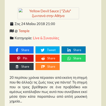
Παρουσιάσεις
Δίσκοι
Στις 24 Μαΐου 2018 21:00
Σειρές
@
Temple
Ταινίες
Κατηγορία:
Live & Συναυλίες
Βιβλία
Video News
Share
Tweet
Share
Pin
Share
Share
Καλλιτέχνες
Share
Share
Μουσικοί
20 περίπου χρόνια πέρασαν από εκείνη τη στιγμή
Διάφοροι
που θα άλλαζε τις ζωές τους για πάντα! Τη στιγμή
Εκτός Συνόρων
που οι τρεις βρέθηκαν σε ένα προβάδικο και
αμέσως κατάλαβαν πως αυτό που συνέβαινε εκεί
Νέα
μέσα ήταν κάτα παραπάνω από απλή μουσική
χημεία...