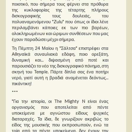
ποιοτικό, που σήμερα τους φέρνει στα πρόθυρα
της κυκλοφορίας της τέταρτης πλήρους
δισκογραφικής τους δουλειάς, του
πολυαναμενόμενου "Zulu" που όπως οι ίδιοι λένε
περιλαμβάνει κάποιες εκ των πιο βαρέων,
ολοκληρωμένων και ώριμων συνθέσεων που μας
έχουν παραδώσει μέχρι σήμερα.
Τη Πέμπτη 24 Μαϊου η "Σάλτσα" επιστρέφει στα
Αθηναϊκά συναυλιακά εδάφη, ποιο ορεξάτη,
δυναμική και... διψασμένη από ποτέ και
παρουσιάζει το νέο της δισκογραφικό πόνημα, στη
σκηνή του Temple. Πάρτε δίπλα σας ένα ποτήρι
νερό, γιατί αυτή η βραδιά αναμένεται δεόντως...
πικάντικη!
***
"Για την ιστορία, οι The Mighty N είναι ένας
οργανισμός που αποτελείται από πέντε
υποκείμενα με αγνώστου είδους ψυχικές
διαταραχές. Τα ίδια, δε γνωρίζουν ακριβώς το
είδος της μουσικής που εκπροσωπούν, ενώ τα
τρία από τα πέντε υποκείμενα, δεν έχουν την