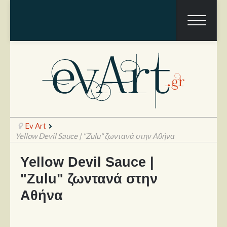
Ev Art
Yellow Devil Sauce | "Zulu" ζωντανά στην Αθήνα
Yellow Devil Sauce |
Ραπόρτο
"Zulu" ζωντανά στην
Live & Συναυλίες
Αθήνα
Θέατρο
Συνεντεύξεις