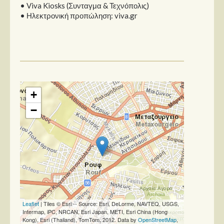
• Viva Kiosks (Συνταγμα & Τεχνόπολις)
• Ηλεκτρονική προπώληση: viva.gr
+
−
Leaflet
| Tiles © Esri -- Source: Esri, DeLorme, NAVTEQ, USGS,
Intermap, iPC, NRCAN, Esri Japan, METI, Esri China (Hong
Kong), Esri (Thailand), TomTom, 2012. Data by
OpenStreetMap
,