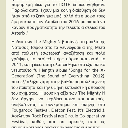
παραμικρή ιδέα για το ΠΟΤΕ δημιουργήθηκαν.
Παρ’όλα αυτά, έχουν μια κοινή διαίσθηση ότι δεν
ήταν από το ξεκίνημα μαζί αλλά ότι η μοίρα τους
έφερε κοντά τον Απρίλιο του 2016 με σκοπό να
κάνουν πραγματικότητα την τελευταία σελίδα του
Asterix!"
Η ιδέα των The Mighty N βασάνιζε το μυαλό της
Νατάσας Τσίρου από τα γεννοφάσκια της. Μετά
από πολυετή εσωτερική αναζήτηση και πολύ
γράψιμο, το project πήρε σάρκα και οστά το
2011, και η ιδέα αυτή υλοποιήθηκε στο εξαιρετικό
ντεμπούτο full length album "Songs for the X-
Generation" (The Sound of Everything, 2012),
που εξέπληξε χάρη στην βαθύτερη καλλιτεχνική
του ποιότητα και την υψηλή εκτελεστική απόδοση
του σχήματος. Η μουσική αξία των The Mighty N
δεν άργησε να κερδίσει κοινό και κριτικούς,
ανεβάζοντας το συγκρότημα επί σκηνής στα
Fougarock Festival, Defcon Fest, It's Electric!!!,
Ασεληνον Rock Festival και Circulo Co-operativa
Festival, καθώς και σε αρκετές από τις
σημαντικότερες μουσικές σκηνές της ημεδαπής.