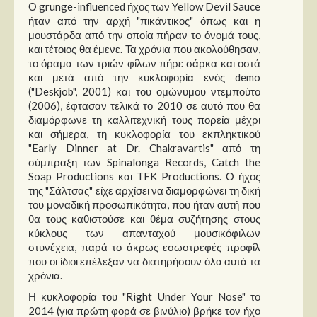
Στήλες
Ο grunge-influenced ήχος των Yellow Devil Sauce
ήταν από την αρχή "πικάντικος" όπως και η
μουστάρδα από την οποία πήραν το όνομά τους,
Polls
και τέτοιος θα έμενε. Τα χρόνια που ακολούθησαν,
Small Talk
το όραμα των τριών φίλων πήρε σάρκα και οστά
και μετά από την κυκλοφορία ενός demo
Blog
("Deskjob", 2001) και του ομώνυμου ντεμπούτο
(2006), έφτασαν τελικά το 2010 σε αυτό που θα
διαμόρφωνε τη καλλιτεχνική τους πορεία μέχρι
και σήμερα, τη κυκλοφορία του εκπληκτικού
"Early Dinner at Dr. Chakravartis" από τη
σύμπραξη των Spinalonga Records, Catch the
Soap Productions και TFK Productions. Ο ήχος
της "Σάλτσας" είχε αρχίσει να διαμορφώνει τη δική
του μοναδική προσωπικότητα, που ήταν αυτή που
θα τους καθιστούσε και θέμα συζήτησης στους
κύκλους των απανταχού μουσικόφιλων
στυνέχεια, παρά το άκρως εσωστρεφές προφίλ
που οι ίδιοι επέλεξαν να διατηρήσουν όλα αυτά τα
χρόνια.
Η κυκλοφορία του "Right Under Your Nose" το
2014 (για πρώτη φορά σε βινύλιο) βρήκε τον ήχο