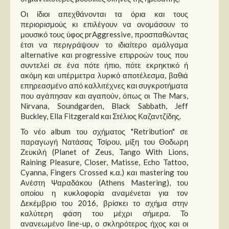
Οι ίδιοι απεχθάνονται τα όρια και τους
περιορισμούς κι επιλέγουν να ονομάσουν το
μουσικό τους ύφος prAggressive, προσπαθώντας
έτσι να περιγράψουν το ιδιαίτερο αμάλγαμα
alternative και progressive επιρροών τους που
συντελεί σε ένα πότε ήπιο, πότε εκρηκτικό ή
ακόμη και υπέρμετρα λυρικό αποτέλεσμα, βαθιά
επηρεασμένο από καλλιτέχνες και συγκροτήματα
που αγάπησαν και αγαπούν, όπως οι The Mars,
Nirvana, Soundgarden, Black Sabbath, Jeff
Buckley, Ella Fitzgerald και Στέλιος Καζαντζίδης.
Το νέο album του σχήματος "Retribution" σε
παραγωγή Νατάσας Τσίρου, μίξη του Θοδωρη
Ζευκιλή (Planet of Zeus, Tango With Lions,
Raining Pleasure, Closer, Matisse, Echo Tattoo,
Cyanna, Fingers Crossed κ.α.) και mastering του
Ανέστη Ψαραδάκου (Athens Mastering), του
οποίου η κυκλοφορία αναμένεται για τον
Δεκέμβριο του 2016, βρίσκει το σχήμα στην
καλύτερη φάση του μέχρι σήμερα. Το
ανανεωμένο line-up, ο σκληρότερος ήχος και οι