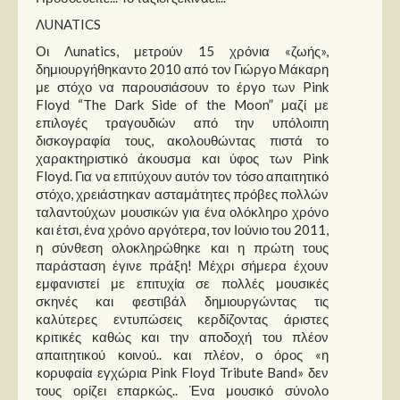
ΛUNATICS
Οι Λunatics, μετρούν 15 χρόνια «ζωής»,
δημιουργήθηκαντο 2010 από τον Γιώργο Μάκαρη
με στόχο να παρουσιάσουν το έργο των Pink
Floyd “The Dark Side of the Moon” μαζί με
επιλογές τραγουδιών από την υπόλοιπη
δισκογραφία τους, ακολουθώντας πιστά το
χαρακτηριστικό άκουσμα και ύφος των Pink
Floyd. Για να επιτύχουν αυτόν τον τόσο απαιτητικό
στόχο, χρειάστηκαν ασταμάτητες πρόβες πολλών
ταλαντούχων μουσικών για ένα ολόκληρο χρόνο
και έτσι, ένα χρόνο αργότερα, τον Ιούνιο του 2011,
η σύνθεση ολοκληρώθηκε και η πρώτη τους
παράσταση έγινε πράξη! Μέχρι σήμερα έχουν
εμφανιστεί με επιτυχία σε πολλές μουσικές
σκηνές και φεστιβάλ δημιουργώντας τις
καλύτερες εντυπώσεις κερδίζοντας άριστες
κριτικές καθώς και την αποδοχή του πλέον
απαιτητικού κοινού.. και πλέον, ο όρος «η
κορυφαία εγχώρια Pink Floyd Tribute Band» δεν
τους ορίζει επαρκώς.. Ένα μουσικό σύνολο