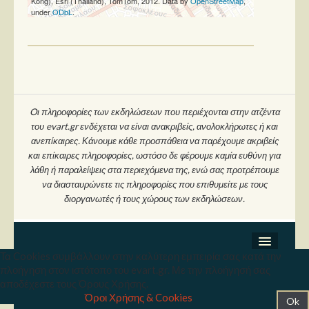
Kong), Esri (Thailand), TomTom, 2012. Data by
OpenStreetMap
,
under
ODbL
.
Oι πληροφορίες των εκδηλώσεων που περιέχονται στην ατζέντα
του evart.gr ενδέχεται να είναι ανακριβείς, ανολοκλήρωτες ή και
ανεπίκαιρες. Κάνουμε κάθε προσπάθεια να παρέχουμε ακριβείς
και επίκαιρες πληροφορίες, ωστόσο δε φέρουμε καμία ευθύνη για
λάθη ή παραλείψεις στα περιεχόμενα της, ενώ σας προτρέπουμε
να διασταυρώνετε τις πληροφορίες που επιθυμείτε με τους
διοργανωτές ή τους χώρους των εκδηλώσεων.
Τα Cookies συμβάλλουν στην καλύτερη εμπειρία σας κατά την
Σχετικά
πλοήγηση στον ιστότοπο του evart.gr. Με την πλοήγησή σας
Copyright © 2026 Ev Art. Με την επιφύλαξη κάθε
αποδέχεστε τους Όρους Χρήσης.
δικαιώματος. | Developed by
Όροι Χρήσης & Cookies
Ok
Press Kit