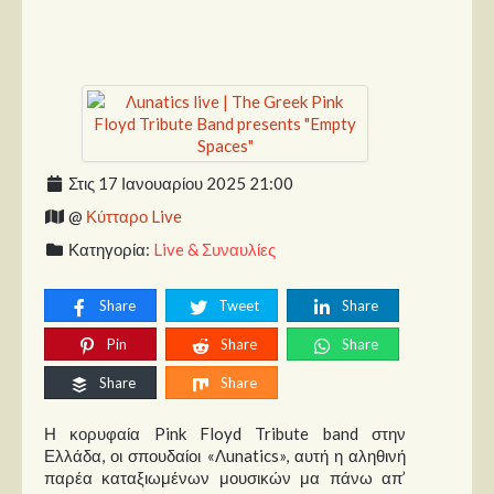
Παρουσιάσεις
Δίσκοι
Σειρές
Ταινίες
Στις 17 Ιανουαρίου 2025 21:00
Βιβλία
@
Κύτταρο Live
Video News
Κατηγορία:
Live & Συναυλίες
Καλλιτέχνες
Share
Tweet
Share
Μουσικοί
Pin
Share
Share
Διάφοροι
Share
Share
Εκτός Συνόρων
Η κορυφαία Pink Floyd Tribute band στην
Νέα
Ελλάδα, οι σπουδαίοι «Λunatics», αυτή η αληθινή
παρέα καταξιωμένων μουσικών μα πάνω απ’