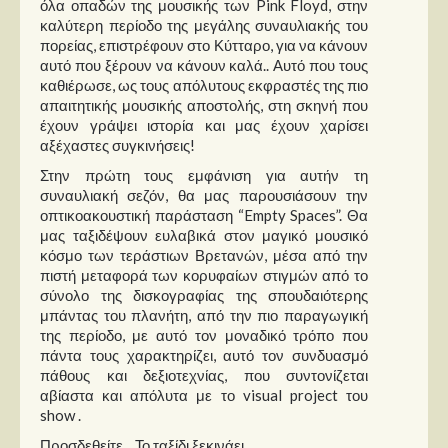
όλα οπαδών της μουσικής των Pink Floyd, στην
Στήλες
καλύτερη περίοδο της μεγάλης συναυλιακής του
πορείας, επιστρέφουν στο Κύτταρο, για να κάνουν
Polls
αυτό που ξέρουν να κάνουν καλά.. Αυτό που τους
Small Talk
καθιέρωσε, ως τους απόλυτους εκφραστές της πιο
απαιτητικής μουσικής αποστολής, στη σκηνή που
Blog
έχουν γράψει ιστορία και μας έχουν χαρίσει
αξέχαστες συγκινήσεις!
Στην πρώτη τους εμφάνιση για αυτήν τη
συναυλιακή σεζόν, θα μας παρουσιάσουν την
οπτικοακουστική παράσταση “Empty Spaces”. Θα
μας ταξιδέψουν ευλαβικά στον μαγικό μουσικό
κόσμο των τεράστιων Βρετανών, μέσα από την
πιστή μεταφορά των κορυφαίων στιγμών από το
σύνολο της δισκογραφίας της σπουδαιότερης
μπάντας του πλανήτη, από την πιο παραγωγική
της περίοδο, με αυτό τον μοναδικό τρόπο που
πάντα τους χαρακτηρίζει, αυτό τον συνδυασμό
πάθους και δεξιοτεχνίας, που συντονίζεται
αβίαστα και απόλυτα με το visual project του
show .
Προσδεθείτε... Το ταξίδι ξεκινάει...