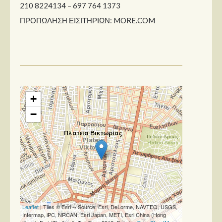
210 8224134 – 697 764 1373
ΠΡΟΠΩΛΗΣΗ ΕΙΣΙΤΗΡΙΩΝ: MORE.COM
+
−
Leaflet
| Tiles © Esri -- Source: Esri, DeLorme, NAVTEQ, USGS,
Intermap, iPC, NRCAN, Esri Japan, METI, Esri China (Hong