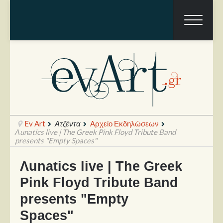
Ev Art
Ατζέντα
Αρχείο Εκδηλώσεων
Λunatics live | The Greek Pink Floyd Tribute Band
presents "Empty Spaces"
Ραπόρτο
Λunatics live | The Greek
Pink Floyd Tribute Band
Live & Συναυλίες
Θέατρο
presents "Empty
Spaces"
Συνεντεύξεις