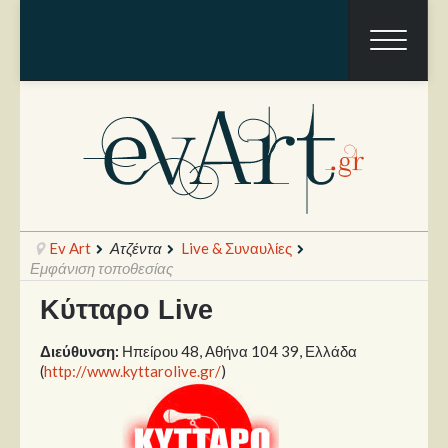
Ev Art
Ατζέντα
Live & Συναυλίες
Εμφάνιση τοποθεσίας
Κύτταρο Live
Ραπόρτο
Διεύθυνση:
Ηπείρου 48, Αθήνα 104 39, Ελλάδα
Live & Συναυλίες
(
http://www.kyttarolive.gr/
)
Θέατρο
Συνεντεύξεις