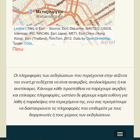
Στήλες
Polls
Small Talk
Leaflet
| Tiles © Esri -- Source: Esri, DeLorme, NAVTEQ, USGS,
Intermap, iPC, NRCAN, Esri Japan, METI, Esri China (Hong
Blog
Kong), Esri (Thailand), TomTom, 2012. Data by
OpenStreetMap
,
under
ODbL
.
Πίσω
Oι πληροφορίες των εκδηλώσεων που περιέχονται στην ατζέντα
του evart.gr ενδέχεται να είναι ανακριβείς, ανολοκλήρωτες ή και
ανεπίκαιρες. Κάνουμε κάθε προσπάθεια να παρέχουμε ακριβείς
και επίκαιρες πληροφορίες, ωστόσο δε φέρουμε καμία ευθύνη για
λάθη ή παραλείψεις στα περιεχόμενα της, ενώ σας προτρέπουμε
να διασταυρώνετε τις πληροφορίες που επιθυμείτε με τους
διοργανωτές ή τους χώρους των εκδηλώσεων.