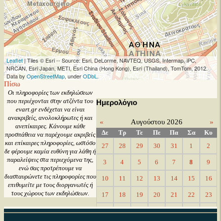
Leaflet
| Tiles © Esri -- Source: Esri, DeLorme, NAVTEQ, USGS, Intermap, iPC,
NRCAN, Esri Japan, METI, Esri China (Hong Kong), Esri (Thailand), TomTom, 2012.
Data by
OpenStreetMap
, under
ODbL
.
Πίσω
Oι πληροφορίες των εκδηλώσεων
που περιέχονται στην ατζέντα του
Ημερολόγιο
evart.gr ενδέχεται να είναι
ανακριβείς, ανολοκλήρωτες ή και
«
Αυγούστου 2026
»
ανεπίκαιρες. Κάνουμε κάθε
Δε
Τρ
Τε
Πε
Πα
Σα
Κυ
προσπάθεια να παρέχουμε ακριβείς
και επίκαιρες πληροφορίες, ωστόσο
27
28
29
30
31
1
2
δε φέρουμε καμία ευθύνη για λάθη ή
παραλείψεις στα περιεχόμενα της,
3
4
5
6
7
8
9
ενώ σας προτρέπουμε να
διασταυρώνετε τις πληροφορίες που
10
11
12
13
14
15
16
επιθυμείτε με τους διοργανωτές ή
τους χώρους των εκδηλώσεων.
17
18
19
20
21
22
23
24
25
26
27
28
29
30