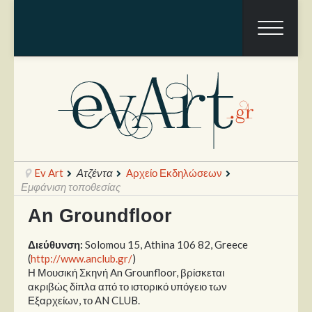
Ev Art
Ατζέντα
Αρχείο Εκδηλώσεων
Εμφάνιση τοποθεσίας
An Groundfloor
Ραπόρτο
Διεύθυνση:
Solomou 15, Athina 106 82, Greece
Live & Συναυλίες
(
http://www.anclub.gr/
)
Η Μουσική Σκηνή An Grounfloor, βρίσκεται
Θέατρο
ακριβώς δίπλα από το ιστορικό υπόγειο των
Εξαρχείων, το AN CLUB.
Συνεντεύξεις