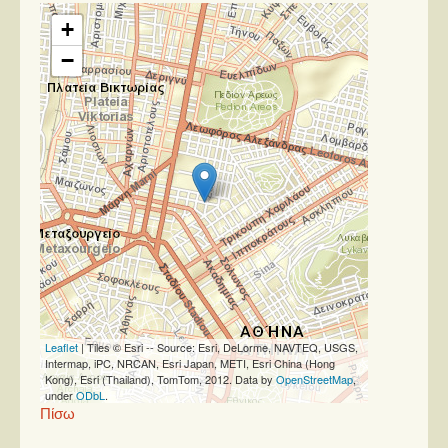
+
Παρουσιάσεις
−
Δίσκοι
Σειρές
Ταινίες
Βιβλία
Video News
Καλλιτέχνες
Μουσικοί
Διάφοροι
Leaflet
| Tiles © Esri -- Source: Esri, DeLorme, NAVTEQ, USGS,
Εκτός Συνόρων
Intermap, iPC, NRCAN, Esri Japan, METI, Esri China (Hong
Kong), Esri (Thailand), TomTom, 2012. Data by
OpenStreetMap
,
under
ODbL
.
Νέα
Πίσω