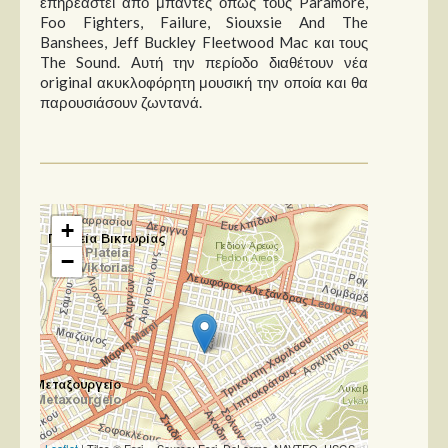
επηρεαστεί από μπάντες όπως τους Paramore,
Foo Fighters, Failure, Siouxsie And The
Banshees, Jeff Buckley Fleetwood Mac και τους
The Sound. Αυτή την περίοδο διαθέτουν νέα
original ακυκλοφόρητη μουσική την οποία και θα
παρουσιάσουν ζωντανά.
+
−
Leaflet
| Tiles © Esri -- Source: Esri, DeLorme, NAVTEQ, USGS,