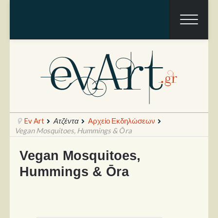
Ev Art
Ατζέντα
Αρχείο Εκδηλώσεων
Vegan Mosquitoes, Hummings & Ōra
Vegan Mosquitoes,
Ραπόρτο
Hummings & Ōra
Live & Συναυλίες
Θέατρο
Συνεντεύξεις