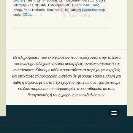
Intermap, iPC, NRCAN, Esri Japan, METI, Esri China (Hong
Kong), Esri (Thailand), TomTom, 2012. Data by
OpenStreetMap
,
under
ODbL
.
Oι πληροφορίες των εκδηλώσεων που περιέχονται στην ατζέντα
του evart.gr ενδέχεται να είναι ανακριβείς, ανολοκλήρωτες ή και
ανεπίκαιρες. Κάνουμε κάθε προσπάθεια να παρέχουμε ακριβείς
και επίκαιρες πληροφορίες, ωστόσο δε φέρουμε καμία ευθύνη για
λάθη ή παραλείψεις στα περιεχόμενα της, ενώ σας προτρέπουμε
να διασταυρώνετε τις πληροφορίες που επιθυμείτε με τους
διοργανωτές ή τους χώρους των εκδηλώσεων.
Τα Cookies συμβάλλουν στην καλύτερη εμπειρία σας κατά την
Σχετικά
πλοήγηση στον ιστότοπο του evart.gr. Με την πλοήγησή σας
Copyright © 2026 Ev Art. Με την επιφύλαξη κάθε
αποδέχεστε τους Όρους Χρήσης.