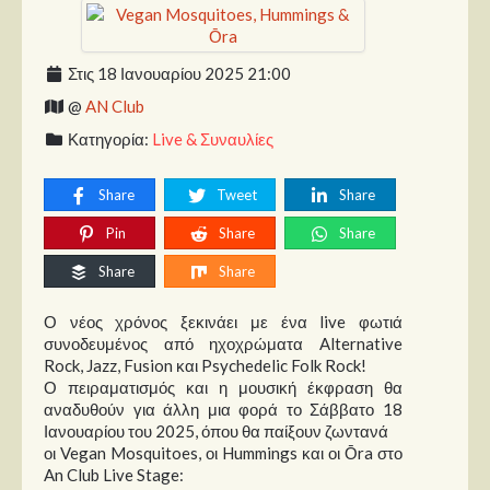
Παρουσιάσεις
Στις 18 Ιανουαρίου 2025 21:00
Δίσκοι
@
AN Club
Σειρές
Κατηγορία:
Live & Συναυλίες
Ταινίες
Share
Tweet
Share
Βιβλία
Video News
Pin
Share
Share
Share
Share
Καλλιτέχνες
Ο νέος χρόνος ξεκινάει με ένα live φωτιά
Μουσικοί
συνοδευμένος από ηχοχρώματα Alternative
Διάφοροι
Rock, Jazz, Fusion και Psychedelic Folk Rock!
Ο πειραματισμός και η μουσική έκφραση θα
Εκτός Συνόρων
αναδυθούν για άλλη μια φορά το Σάββατο 18
Ιανουαρίου του 2025, όπου θα παίξουν ζωντανά
Νέα
οι Vegan Mosquitoes, οι Hummings και οι Ōra στο
An Club Live Stage: