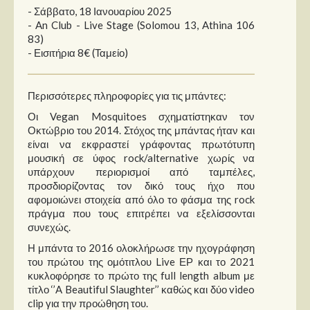
Στήλες
- Σάββατο, 18 Ιανουαρίου 2025
- An Club - Live Stage (Solomou 13, Athina 106
Polls
83)
- Εισιτήρια 8€ (Ταμείο)
Small Talk
Blog
Περισσότερες πληροφορίες για τις μπάντες:
Οι Vegan Mosquitoes σχηματίστηκαν τον
Οκτώβριο του 2014. Στόχος της μπάντας ήταν και
είναι να εκφραστεί γράφοντας πρωτότυπη
μουσική σε ύφος rock/alternative χωρίς να
υπάρχουν περιορισμοί από ταμπέλες,
προσδιορίζοντας τον δικό τους ήχο που
αφομοιώνει στοιχεία από όλο το φάσμα της rock
πράγμα που τους επιτρέπει να εξελίσσονται
συνεχώς.
Η μπάντα το 2016 ολοκλήρωσε την ηχογράφηση
του πρώτου της ομότιτλου Live ΕΡ και το 2021
κυκλοφόρησε το πρώτο της full length album με
τίτλο ‘’A Beautiful Slaughter’’ καθώς και δύο video
clip για την προώθηση του.