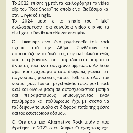
To 2022 επίσης η μπάντα κυκλοφόρησε το video
clip του ‘’Red Shoes’’ το οποίο είναι διαθέσιμο και
σαν ψηφιακό single.
To 2024 μετα κ το single του ‘’Halo’’
κυκλοφόρησαν τρια καινούρια video clip για τα
«Let go», «Devil» και «Never enough».
Οι Hummings είναι ένα psychedelic folk rock
σχήμα από την Αθήνα. Συνθέτουν και
παρουσιάζουν το δικό τους original υλικό καθώς
και επεμβαίνουν σε παραδοσιακά κομμάτια
δίνοντάς τους ένα σύγχρονο approach. Aντλούν
υφές και ηχοχρώματα από διάφορες γωνιές της
παγκόσμιας μουσικής (όπως folk από όλον τον
κόσμο, jazz, fusion, psychedelic rock, post rock
κ.α.) και δίνουν βάση σε αυτοσχεδιαστικά μοτίβα
και πειραματισμούς δημιουργώντας έναν
πολύμορφο και πολύχρωμο ήχο, με σκοπό να
ταξιδέψουν το μυαλό σε διάφορα τοπία της φύσης
και του εσωτερικού κόσμου.
Οι Ōra είναι μια Alternative Rock μπάντα που
ιδρύθηκε το 2023 στην Αθήνα. Ο ήχος τους έχει