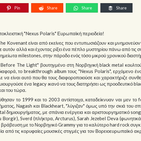
Pin
Share
Share
Share
ποκλειστική "Nexus Polaris" Ευρωπαϊκή περιοδεία!
e Kovenant είναι από εκείνες που εντυπωσιάζουν και μνημονεύον
σε αυτόν αλλά και έχοντας ρίξει ένα πέπλο μυστηρίου πάνω από τις 
σημείωτα milestones, στην πάροδο ενός τόσο μικρού χρονικού διαστή
s Before The Light" βουτηγμένο στη Νορβηγική black metal κουλτο
αφορά, το breakthrough album τους "Nexus Polaris", ερχόμενο έν
λε να είναι αυτό που θα τους διαφοροποιούσε και χαρακτήριζε συνθε
μιουργούσε ένα legacy ικανό να τους διατηρήσει ως προοδευτικό bla
και του τώρα.
ούθησαν το 1999 και το 2003 αντίστοιχα, καταδείκνυαν ναι μεν το 
ματος, Nagash και Blackheart, "λύγιζαν" όμως υπό την σκιά του σ
tal δημιουργήματος, με σπάνια ενέργεια και αριστουργηματικό song
u Borgir), Sverd (πλήκτρα, Arcturus), Sarah Jezebel Deva (φωνητικά
ην βράβευση με το Νορβηγικό Grammy για το καλύτερο hard rock συγ
α από τις κορυφαίες μουσικές στιγμές για τον Βορειοευρωπαϊκό ακ