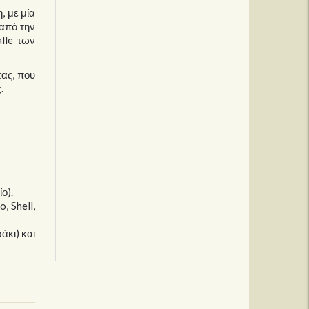
, με μία
 από την
lle των
τας, που
.
ο).
, Shell,
άκι) και