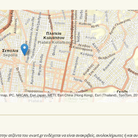
rmap, iPC, NRCAN, Esri Japan, METI, Esri China (Hong Kong), Esri (Thailand), TomTom, 20
ην ατζέντα του evart.gr ενδέχεται να είναι ανακριβείς, ανολοκλήρωτες ή και 