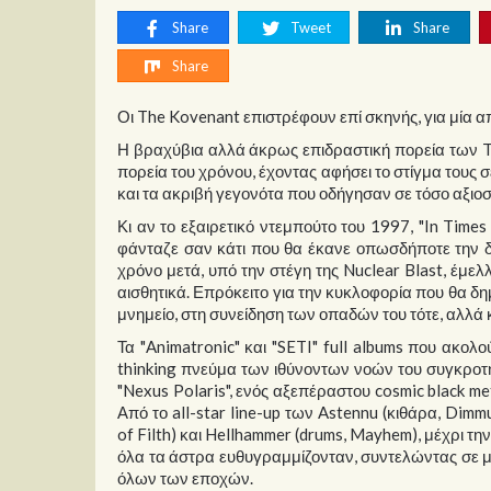
Share
Tweet
Share
Share
Οι The Kovenant επιστρέφουν επί σκηνής, για μία α
Η βραχύβια αλλά άκρως επιδραστική πορεία των Th
πορεία του χρόνου, έχοντας αφήσει το στίγμα τους 
και τα ακριβή γεγονότα που οδήγησαν σε τόσο αξιο
Κι αν το εξαιρετικό ντεμπούτο του 1997, "In Time
φάνταζε σαν κάτι που θα έκανε οπωσδήποτε την δι
χρόνο μετά, υπό την στέγη της Nuclear Blast, έμελ
αισθητικά. Επρόκειτο για την κυκλοφορία που θα δη
μνημείο, στη συνείδηση των οπαδών του τότε, αλλά 
Τα "Animatronic" και "SETI" full albums που ακολ
thinking πνεύμα των ιθύνοντων νοών του συγκροτή
"Nexus Polaris", ενός αξεπέραστου cosmic black me
Από το all-star line-up των Astennu (κιθάρα, Dimm
of Filth) και Hellhammer (drums, Mayhem), μέχρι τ
όλα τα άστρα ευθυγραμμίζονταν, συντελώντας σε μί
όλων των εποχών.