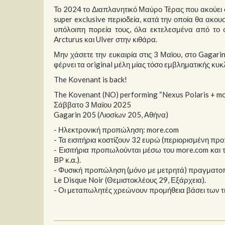
Το 2024 το Διαπλανητικό Μαύρο Τέρας που ακούει 
super exclusive περιοδεία, κατά την οποία θα ακουσ
υπόλοιπη πορεία τους, όλα εκτελεσμένα από το 
Arcturus και Ulver στην κιθάρα.
Μην χάσετε την ευκαιρία στις 3 Μαϊου, στο Gagari
φέρνει τα original μέλη μίας τόσο εμβληματικής κυκλ
The Kovenant is back!
The Kovenant (NO) performing “Nexus Polaris + m
Σάββατο 3 Μαϊου 2025
Gagarin 205 (Λιοσίων 205, Αθήνα)
- Ηλεκτρονική προπώληση: more.com
- Τα εισιτήρια κοστίζουν 32 ευρώ (περιορισμένη π
- Εισιτήρια προπωλούνται μέσω του more.com και το
BP κ.α.).
- Φυσική προπώληση (μόνο με μετρητά) πραγματοπο
Le Disque Noir (Θεμιστοκλέους 29, Εξάρχεια).
- Οι μεταπωλητές χρεώνουν προμήθεια βάσει των τ