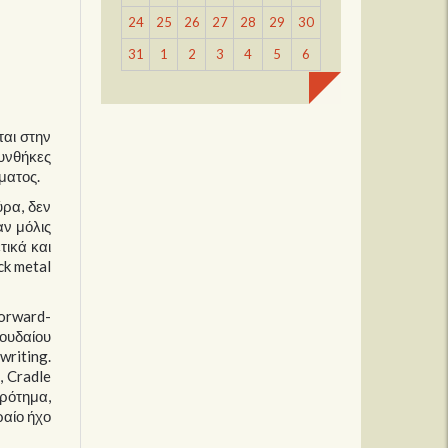
24
25
26
27
28
29
30
31
1
2
3
4
5
6
ται στην
συνθήκες
ματος.
ύρα, δεν
αν μόλις
τικά και
ck metal
forward-
πουδαίου
writing.
, Cradle
κρότημα,
ραίο ήχο