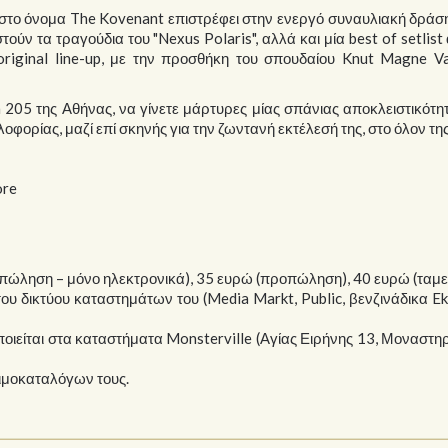
στο όνομα The Kovenant επιστρέφει στην ενεργό συναυλιακή δράση
τούν τα τραγούδια του "Nexus Polaris", αλλά και μία best of setlist
original line-up, με την προσθήκη του σπουδαίου Knut Magne Va
n 205 της Αθήνας, να γίνετε μάρτυρες μίας σπάνιας αποκλειστικότη
οφορίας, μαζί επί σκηνής για την ζωντανή εκτέλεσή της, στο όλον της
ore
ροπώληση – μόνο ηλεκτρονικά), 35 ευρώ (προπώληση), 40 ευρώ (ταμεί
υ δικτύου καταστημάτων του (Media Markt, Public, βενζινάδικα Eko
ιείται στα καταστήματα Monsterville (Αγίας Ειρήνης 13, Μοναστηρ
ιμοκαταλόγων τους.