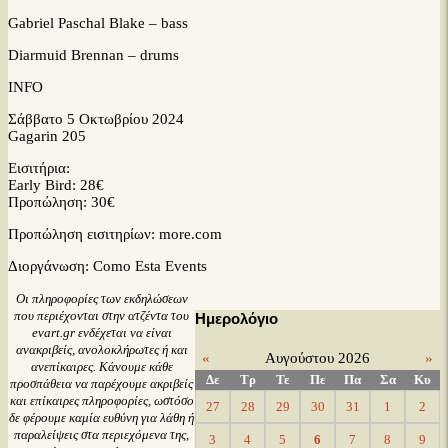
Gabriel Paschal Blake – bass
Diarmuid Brennan – drums
INFO
Σάββατο 5 Οκτωβρίου 2024
Gagarin 205
Εισιτήρια:
Early Bird: 28€
Προπώληση: 30€
Προπώληση εισιτηρίων: more.com
Διοργάνωση: Como Esta Events
Oι πληροφορίες των εκδηλώσεων
που περιέχονται στην ατζέντα του
Ημερολόγιο
evart.gr ενδέχεται να είναι
ανακριβείς, ανολοκλήρωτες ή και
«
Αυγούστου 2026
»
ανεπίκαιρες. Κάνουμε κάθε
Δε
Τρ
Τε
Πε
Πα
Σα
Κυ
προσπάθεια να παρέχουμε ακριβείς
και επίκαιρες πληροφορίες, ωστόσο
27
28
29
30
31
1
2
δε φέρουμε καμία ευθύνη για λάθη ή
παραλείψεις στα περιεχόμενα της,
3
4
5
6
7
8
9