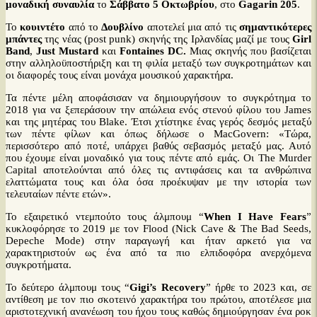
μοναδική συναυλία
το
Σάββατο 5 Οκτωβρίου
, στο
Gagarin
205
.
To
κουιντέτο
από το
Δουβλίνο
αποτελεί μια από τις
σημαντικότερες
μπάντες
της νέας (post punk) σκηνής της Ιρλανδίας μαζί με τους
Girl
Band
,
Just Mustard
και
Fontaines DC
.
Μιας σκηνής που βασίζεται
στην αλληλοϋποστήριξη και τη φιλία μεταξύ των συγκροτημάτων και
οι διαφορές τους είναι μονάχα μουσικού χαρακτήρα.
Τα πέντε μέλη αποφάσισαν να δημιουργήσουν το συγκρότημα το
2018 για να ξεπεράσουν την απώλεια ενός στενού φίλου του James
και της μητέρας του Blake. Έτσι χτίστηκε ένας γερός δεσμός μεταξύ
των πέντε φίλων και όπως δήλωσε ο MacGovern: «Τώρα,
περισσότερο από ποτέ, υπάρχει βαθύς σεβασμός μεταξύ μας. Αυτό
που έχουμε είναι μοναδικό για τους πέντε από εμάς. Οι The Murder
Capital αποτελούνται από όλες τις αντιφάσεις και τα ανθρώπινα
ελαττώματα τους και όλα όσα προέκυψαν με την ιστορία των
τελευταίων πέντε ετών».
Το εξαιρετικό ντεμπούτο τους άλμπουμ “
When I Have Fears
”
κυκλοφόρησε το 2019 με τον Flood (Nick Cave & The Bad Seeds,
Depeche Mode) στην παραγωγή και ήταν αρκετό για να
χαρακτηριστούν ως ένα από τα πιο ελπιδοφόρα ανερχόμενα
συγκροτήματα.
Το δεύτερο άλμπουμ τους “
Gigi
’
s Recovery
” ήρθε το 2023 και, σε
αντίθεση με τον πιο σκοτεινό χαρακτήρα του πρώτου, αποτέλεσε μια
αριστοτεχνική ανανέωση του ήχου τους καθώς δημιούργησαν ένα ροκ