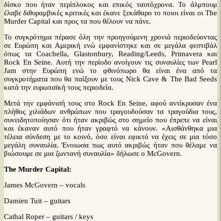
δίσκο που ήταν περίπλοκος και επικός ταυτόχρονα. Το άλμπουμ
έλαβε διθυραμβικές κριτικές και έκανε ξεκάθαρο το ποιοι είναι οι The
Murder Capital και προς τα που θέλουν να πάνε.
Το συγκρότημα πέρασε όλη την προηγούμενη χρονιά περιοδεύοντας
σε Ευρώπη και Αμερική ενώ εμφανίστηκε και σε μεγάλα φεστιβάλ
όπως τα Coachella, Glastonbury, Reading/Leeds, Primavera και
Rock En Seine. Αυτή την περίοδο ανοίγουν τις συναυλίες των Pearl
Jam στην Ευρώπη ενώ το φθινόπωρο θα είναι ένα από τα
συγκροτήματα που θα παίξουν με τους Nick Cave & The Bad Seeds
κατά την ευρωπαϊκή τους περιοδεία.
Μετά την εμφάνισή τους στο Rock En Seine, αφού αντίκρυσαν ένα
πλήθος χιλιάδων ανθρώπων που τραγουδούσαν τα τραγούδια τους,
συνειδητοποίησαν ότι ήταν ακριβώς στο σημείο που έπρεπε να είναι
και έκαναν αυτό που ήταν γραφτό να κάνουν. «Αισθάνθηκα μια
τέλεια σύνδεση με το κοινό, όσο είναι εφικτό να έχεις σε μια τόσο
μεγάλη συναυλία. Ένοιωσα πως αυτό ακριβώς ήταν που θέλαμε να
βιώσουμε σε μια ζωντανή συναυλία» δήλωσε ο McGovern.
The Murder Capital:
James McGovern – vocals
Damien Tuit – guitars
Cathal Roper – guitars / keys