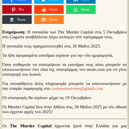
Pin
Share
Share
Share
Share
+
Ενημέρωση:
Η συναυλία των The Murder Capital στις 5 Οκτωβρίου
στο Gagarin αναβάλλεται λόγω αλλαγών στο πρόγραμμα τους.
−
Η συναυλία τους πραγματοποιηθεί στις 30 Μαΐου 2025.
Τα ήδη αγορασμένα εισιτήρια ισχύουν για την νέα ημερομηνία.
Όσοι επιθυμούν να επιστρέψουν τα εισιτήρια τους πίσω μπορούν να
επικοινωνήσουν στο chat της πλατφόρμας του more.com για να γίνει
επιστροφή του ποσού.
Για οποιαδήποτε άλλη πληροφορία μπορούν να επικοινωνήσουν με
την εταιρία παραγωγής στο
comoestaevents@gmail.com
Οι επιστροφές θα ισχύουν μέχρι τις 10 Οκτωβρίου.
,
Οι Murder Capital live στην Αθήνα στις 30 Μαΐου 2025 με νέο album
που έρχεται αρχές του 2025!
Οι
The Murder Capital
έρχονται ξανά στην Ελλάδα για μια