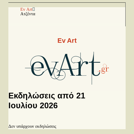
Αρχική
Ev Art
Ατζέντα
Facebook
Youtube
Ev Art
Instagram
Ραπόρτο
Live & Συναυλίες
Θέατρο
Εκδηλώσεις από 21
Συνεντεύξεις
Ιουλίου 2026
Παρουσιάσεις
Προηγούμενη μέρα
Επόμενη μέρα
Δίσκοι
Δεν υπάρχουν εκδηλώσεις
Σειρές