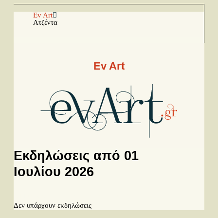
Αρχική
Ev Art
Ατζέντα
Facebook
Youtube
Ev Art
Instagram
Ραπόρτο
Live & Συναυλίες
Θέατρο
Εκδηλώσεις από 01
Συνεντεύξεις
Ιουλίου 2026
Παρουσιάσεις
Προηγούμενη μέρα
Επόμενη μέρα
Δίσκοι
Δεν υπάρχουν εκδηλώσεις
Σειρές