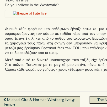
"No-ones alive"
Do you believe in the Westworld?
Φυσικά κάθε φορά που το σαξόφωνο έβγαζε έστω και μια α
συμπαρασύροντας τον κόσμο σε ταξίδια πέρα από τον υπαρκτ
όμως έμεινε έκπληκτη από το πάθος των ακροατών. Έμοιαζαν
τα χαμόγελά τους πάνω στη σκηνή δεν μπορούσαν να κρύψο
μεταξύ μας βρέθηκαν Βρετανοί fans των TOH, που ταξίδεψαν
να το διασκεδάζουν όσο κι εμείς.
Μετά από αυτό το δυνατό μουσικοχορευτικό ταξίδι, είχε έρθε
21ο αιώνα. Πετώντας με το μαγικό μου πατίνι, πάνω από 
λάμπει κάθε φορά που γνήσιες - χωρίς «θέατρο»- μουσικές, ηχ
Michael Gira & Norman Westberg live @
The M
Temple