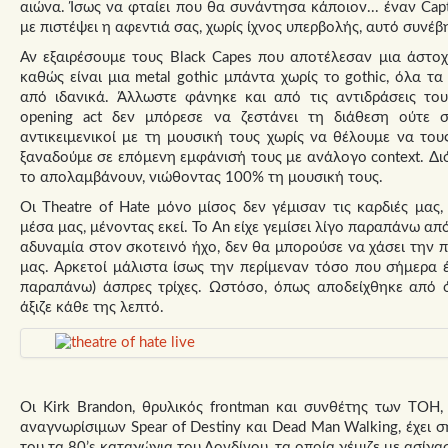
αιώνα. Ίσως να φταίει που θα συνάντησα κάποιον... έναν Capta
με πιστέψει η αφεντιά σας, χωρίς ίχνος υπερβολής, αυτό συνέβ
Αν εξαιρέσουμε τους Black Capes που αποτέλεσαν μια άστοχ
καθώς είναι μια metal gothic μπάντα χωρίς το gothic, όλα 
από ιδανικά. Άλλωστε φάνηκε και από τις αντιδράσεις το
opening act δεν μπόρεσε να ζεστάνει τη διάθεση ούτε σ
αντικειμενικοί με τη μουσική τους χωρίς να θέλουμε να το
ξαναδούμε σε επόμενη εμφάνισή τους με ανάλογο context. Διό
το απολαμβάνουν, νιώθοντας 100% τη μουσική τους.
Οι Theatre of Hate μόνο μίσος δεν γέμισαν τις καρδιές μας,
μέσα μας, μένοντας εκεί. Το An είχε γεμίσει λίγο παραπάνω απ
αδυναμία στον σκοτεινό ήχο, δεν θα μπορούσε να χάσει την
μας. Αρκετοί μάλιστα ίσως την περίμεναν τόσο που σήμερα έχ
παραπάνω) άσπρες τρίχες. Ωστόσο, όπως αποδείχθηκε από
άξιζε κάθε της λεπτό.
Οι Kirk Brandon, θρυλικός frontman και συνθέτης των TOH, 
αναγνωρίσιμων Spear of Destiny και Dead Man Walking, έχει 
του τα 80’s καταγώγια του Λονδίνου, τα οποία γέμιζε με ασίγασ