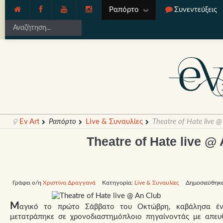
Ραπόρτο
Συνεντεύξεις
Ev Art
Ραπόρτο
Live & Συναυλίες
Theatre of Hate live @
Theatre of Hate live @
Γράφει ο/η
Χριστίνα Δραγγανά
Κατηγορία:
Live & Συναυλίες
Δημοσιεύθηκε
Μ
αγικό το πρώτο Σάββατο του Οκτώβρη, καβάλησα έν
μετατράπηκε σε χρονοδιαστημόπλοιο πηγαίνοντάς με απευ