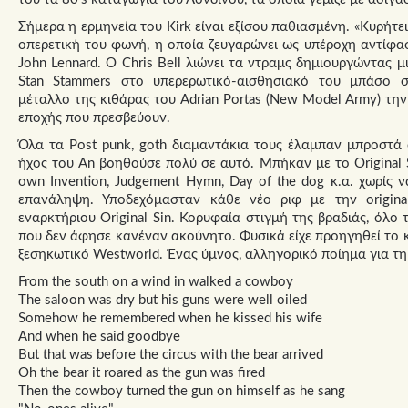
Σήμερα η ερμηνεία του Kirk είναι εξίσου παθιασμένη. «Κυρήτε
οπερετική του φωνή, η οποία ζευγαρώνει ως υπέροχη αντίφ
John Lennard. Ο Chris Bell λιώνει τα ντραμς δημιουργώντας 
Stan Stammers στο υπερερωτικό-αισθησιακό του μπάσο 
μέταλλο της κιθάρας του Adrian Portas (New Model Army) την
εποχής που πρεσβεύουν.
Όλα τα Post punk, goth διαμαντάκια τους έλαμπαν μπροστά 
ήχος του An βοηθούσε πολύ σε αυτό. Μπήκαν με το Original Si
own Invention, Judgement Hymn, Day of the dog κ.α. χωρίς
επανάληψη. Υποδεχόμασταν κάθε νέο ριφ με την οrigina
εναρκτήριου Original Sin. Κορυφαία στιγμή της βραδιάς, όλο τ
που δεν άφησε κανέναν ακούνητο. Φυσικά είχε προηγηθεί το κ
ξεσηκωτικό Westworld. Ένας ύμνος, αλληγορικό ποίημα για τ
From the south on a wind in walked a cowboy
The saloon was dry but his guns were well oiled
Somehow he remembered when he kissed his wife
And when he said goodbye
But that was before the circus with the bear arrived
Oh the bear it roared as the gun was fired
Then the cowboy turned the gun on himself as he sang